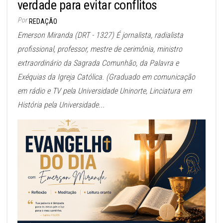
verdade para evitar conflitos
Por
REDAÇÃO
Emerson Miranda (DRT - 1327) É jornalista, radialista
profissional, professor, mestre de cerimônia, ministro
extraordinário da Sagrada Comunhão, da Palavra e
Exéquias da Igreja Católica. (Graduado em comunicação
em rádio e TV pela Universidade Uninorte, Linciatura em
História pela Universidade...