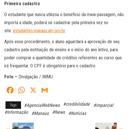
Primeiro cadastro
O estudante que nunca utilizou o benefício da meia-passagem, não
importa a idade, poderá se cadastrar pela primeira vez no
site:
estudantes.manaus.am.gov.br
.
Após esse procedimento, o aluno aguardará a aprovação de seu
cadastro pela instituição de ensino e o início do ano letivo, para
poder comprar a quantidade de créditos referentes ao curso que
irá frequentar. O CPF é obrigatório para o cadastro.
Foto –
Divulgação / IMMU
Fa
W
X
G
ce
ha
m
#credibilidade
#AgenciaWebNews
#imparcial
Tags
bo
ts
ail
#Informação
#News
#Manaus
#Notícias
ok
A
pp