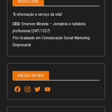
NOSSO LEMA:
“A informação a serviço da vida”
CEO:
Emerson Miranda – Jornalista e radialista
profissional (DRT/1327)
Pós-Graduado em Comunicação Social Marketing
Empresarial
#REDES SOCIAIS
Fa
In
T
Yo
ce
st
wi
u
bo
ag
tt
Tu