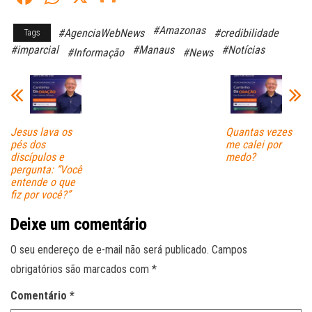
ce
ha
m
#Amazonas
#AgenciaWebNews
#credibilidade
Tags
bo
ts
ail
#imparcial
#Manaus
#Notícias
#Informação
#News
ok
A
pp
Jesus lava os
Quantas vezes
pés dos
me calei por
discípulos e
medo?
pergunta: “Você
entende o que
fiz por você?”
Deixe um comentário
O seu endereço de e-mail não será publicado.
Campos
obrigatórios são marcados com
*
Comentário
*