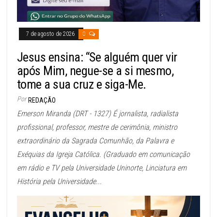
7 de agosto de 2026
0
Jesus ensina: “Se alguém quer vir
após Mim, negue-se a si mesmo,
tome a sua cruz e siga-Me.
Por
REDAÇÃO
Emerson Miranda (DRT - 1327) É jornalista, radialista
profissional, professor, mestre de cerimônia, ministro
extraordinário da Sagrada Comunhão, da Palavra e
Exéquias da Igreja Católica. (Graduado em comunicação
em rádio e TV pela Universidade Uninorte, Linciatura em
História pela Universidade...