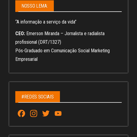
NOSSO LEMA:
“A informação a serviço da vida”
CEO:
Emerson Miranda – Jornalista e radialista
profissional (DRT/1327)
Pós-Graduado em Comunicação Social Marketing
Empresarial
#REDES SOCIAIS
Fa
In
T
Yo
ce
st
wi
u
bo
ag
tt
Tu