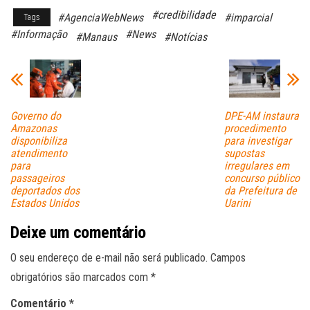
ce
ha
m
#credibilidade
#AgenciaWebNews
#imparcial
Tags
bo
ts
ail
#Informação
#News
#Manaus
#Notícias
ok
A
pp
Governo do
DPE-AM instaura
Amazonas
procedimento
disponibiliza
para investigar
atendimento
supostas
para
irregulares em
passageiros
concurso público
deportados dos
da Prefeitura de
Estados Unidos
Uarini
Deixe um comentário
O seu endereço de e-mail não será publicado.
Campos
obrigatórios são marcados com
*
Comentário
*