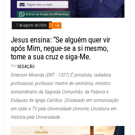
7 de agosto de 2026
0
Jesus ensina: “Se alguém quer vir
após Mim, negue-se a si mesmo,
tome a sua cruz e siga-Me.
Por
REDAÇÃO
Emerson Miranda (DRT - 1327) É jornalista, radialista
profissional, professor, mestre de cerimônia, ministro
extraordinário da Sagrada Comunhão, da Palavra e
Exéquias da Igreja Católica. (Graduado em comunicação
em rádio e TV pela Universidade Uninorte, Linciatura em
História pela Universidade...