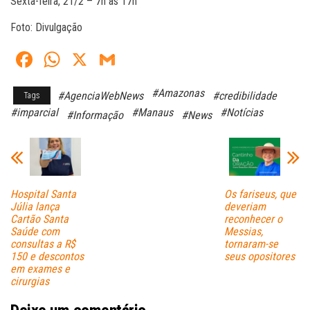
Sexta-feira, 21/2 – 7h às 17h
Foto: Divulgação
Fa
W
X
G
ce
ha
m
#Amazonas
#AgenciaWebNews
#credibilidade
Tags
bo
ts
ail
#imparcial
#Manaus
#Notícias
#Informação
#News
ok
A
pp
Hospital Santa
Os fariseus, que
Júlia lança
deveriam
Cartão Santa
reconhecer o
Saúde com
Messias,
consultas a R$
tornaram-se
150 e descontos
seus opositores
em exames e
cirurgias