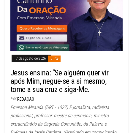
7 de agosto de 2026
0
Jesus ensina: “Se alguém quer vir
após Mim, negue-se a si mesmo,
tome a sua cruz e siga-Me.
Por
REDAÇÃO
Emerson Miranda (DRT - 1327) É jornalista, radialista
profissional, professor, mestre de cerimônia, ministro
extraordinário da Sagrada Comunhão, da Palavra e
Exéquias da Igreja Católica. (Graduado em comunicação