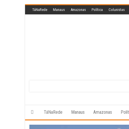
Skip
TáNaRede
Manaus
Amazonas
Política
Colunistas
to
the
content
TáNaRede
Manaus
Amazonas
Polí