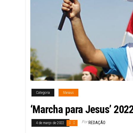
Categoria
Manaus
‘Marcha para Jesus’ 202
Por
REDAÇÃO
4 de março de 2022
0