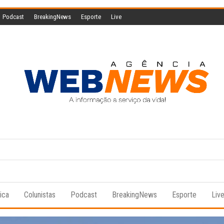
Podcast
BreakingNews
Esporte
Live
Agencia
A
informação
Web
a serviço
da vida!
News
tica
Colunistas
Podcast
BreakingNews
Esporte
Liv