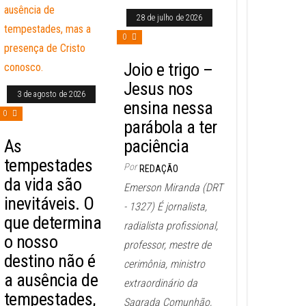
28 de julho de 2026
0
Joio e trigo –
Jesus nos
3 de agosto de 2026
ensina nessa
0
parábola a ter
As
paciência
tempestades
Por
REDAÇÃO
da vida são
Emerson Miranda (DRT
inevitáveis. O
- 1327) É jornalista,
que determina
radialista profissional,
o nosso
professor, mestre de
destino não é
cerimônia, ministro
a ausência de
extraordinário da
tempestades,
Sagrada Comunhão,