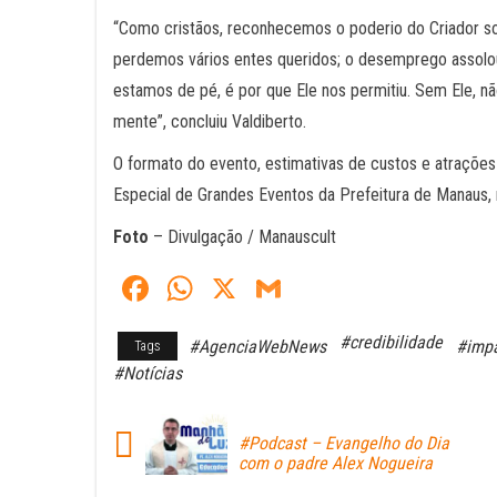
“Como cristãos, reconhecemos o poderio do Criador so
perdemos vários entes queridos; o desemprego assolou 
estamos de pé, é por que Ele nos permitiu. Sem Ele, 
mente”, concluiu Valdiberto.
O formato do evento, estimativas de custos e atraçõe
Especial de Grandes Eventos da Prefeitura de Manaus, 
Foto
– Divulgação / Manauscult
Fa
W
X
G
ce
ha
m
#credibilidade
#AgenciaWebNews
#impa
Tags
bo
ts
ail
#Notícias
ok
A
pp
#Podcast – Evangelho do Dia
com o padre Alex Nogueira