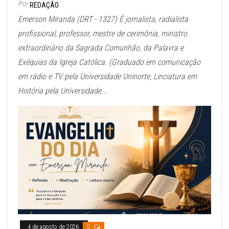
Por
REDAÇÃO
Emerson Miranda (DRT - 1327) É jornalista, radialista
profissional, professor, mestre de cerimônia, ministro
extraordinário da Sagrada Comunhão, da Palavra e
Exéquias da Igreja Católica. (Graduado em comunicação
em rádio e TV pela Universidade Uninorte, Linciatura em
História pela Universidade...
4 de agosto de 2026
0