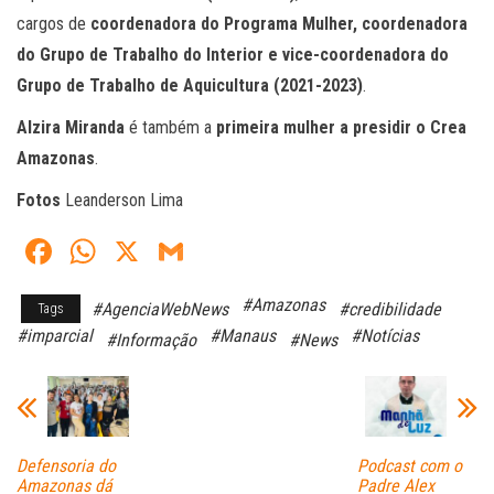
cargos de
coordenadora do Programa Mulher, coordenadora
do Grupo de Trabalho do Interior e vice-coordenadora do
Grupo de Trabalho de Aquicultura (2021-2023)
.
Alzira Miranda
é também a
primeira mulher a presidir o Crea
Amazonas
.
Fotos
Leanderson Lima
Fa
W
X
G
ce
ha
m
#Amazonas
#AgenciaWebNews
#credibilidade
Tags
bo
ts
ail
#imparcial
#Manaus
#Notícias
#Informação
#News
ok
A
pp
Defensoria do
Podcast com o
Amazonas dá
Padre Alex