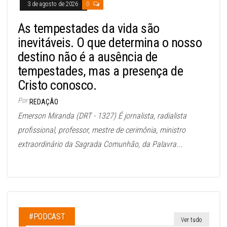
3 de agosto de 2026
0
As tempestades da vida são
inevitáveis. O que determina o nosso
destino não é a ausência de
tempestades, mas a presença de
Cristo conosco.
Por
REDAÇÃO
Emerson Miranda (DRT - 1327) É jornalista, radialista
profissional, professor, mestre de cerimônia, ministro
extraordinário da Sagrada Comunhão, da Palavra...
#PODCAST
Ver tudo