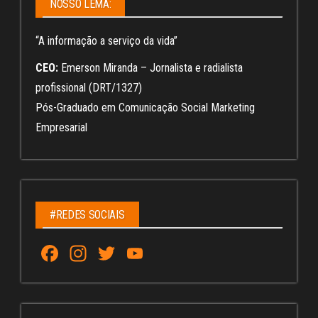
NOSSO LEMA:
“A informação a serviço da vida”
CEO:
Emerson Miranda – Jornalista e radialista
profissional (DRT/1327)
Pós-Graduado em Comunicação Social Marketing
Empresarial
#REDES SOCIAIS
Fa
In
T
Yo
ce
st
wi
u
bo
ag
tt
Tu