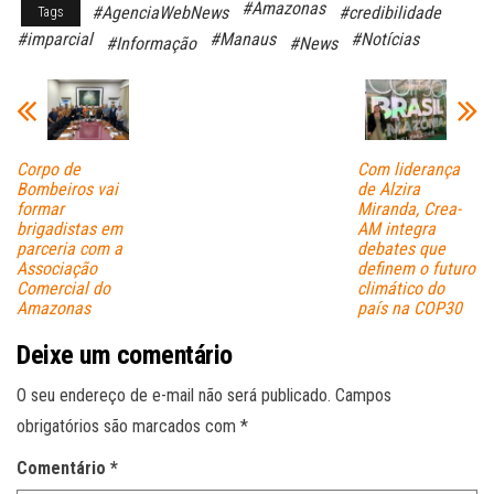
#Amazonas
#AgenciaWebNews
#credibilidade
Tags
bo
ts
ail
#imparcial
#Manaus
#Notícias
#Informação
#News
ok
A
pp
Corpo de
Com liderança
Bombeiros vai
de Alzira
formar
Miranda, Crea-
brigadistas em
AM integra
parceria com a
debates que
Associação
definem o futuro
Comercial do
climático do
Amazonas
país na COP30
Deixe um comentário
O seu endereço de e-mail não será publicado.
Campos
obrigatórios são marcados com
*
Comentário
*