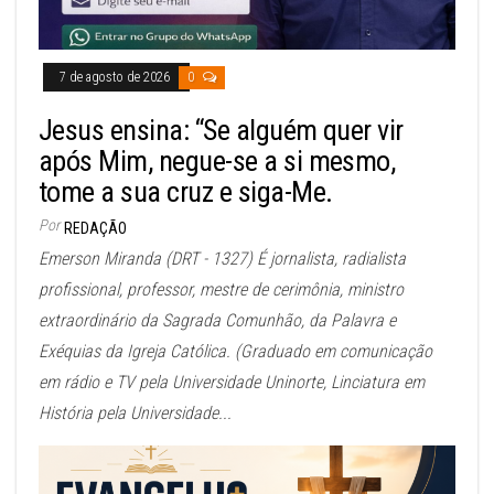
7 de agosto de 2026
0
Jesus ensina: “Se alguém quer vir
após Mim, negue-se a si mesmo,
tome a sua cruz e siga-Me.
Por
REDAÇÃO
Emerson Miranda (DRT - 1327) É jornalista, radialista
profissional, professor, mestre de cerimônia, ministro
extraordinário da Sagrada Comunhão, da Palavra e
Exéquias da Igreja Católica. (Graduado em comunicação
em rádio e TV pela Universidade Uninorte, Linciatura em
História pela Universidade...