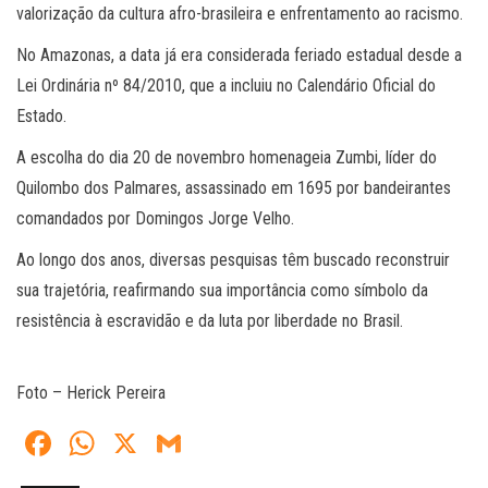
valorização da cultura afro-brasileira e enfrentamento ao racismo.
No Amazonas, a data já era considerada feriado estadual desde a
Lei Ordinária nº 84/2010, que a incluiu no Calendário Oficial do
Estado.
A escolha do dia 20 de novembro homenageia Zumbi, líder do
Quilombo dos Palmares, assassinado em 1695 por bandeirantes
comandados por Domingos Jorge Velho.
Ao longo dos anos, diversas pesquisas têm buscado reconstruir
sua trajetória, reafirmando sua importância como símbolo da
resistência à escravidão e da luta por liberdade no Brasil.
Foto – Herick Pereira
Fa
W
X
G
ce
ha
m