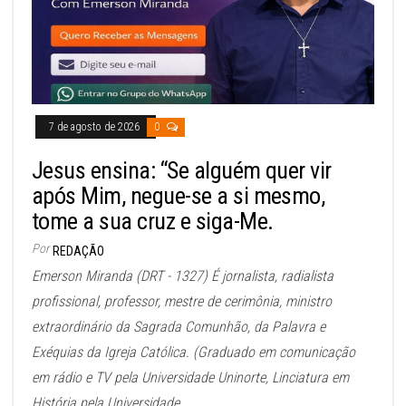
7 de agosto de 2026
0
Jesus ensina: “Se alguém quer vir
após Mim, negue-se a si mesmo,
tome a sua cruz e siga-Me.
Por
REDAÇÃO
Emerson Miranda (DRT - 1327) É jornalista, radialista
profissional, professor, mestre de cerimônia, ministro
extraordinário da Sagrada Comunhão, da Palavra e
Exéquias da Igreja Católica. (Graduado em comunicação
em rádio e TV pela Universidade Uninorte, Linciatura em
História pela Universidade...