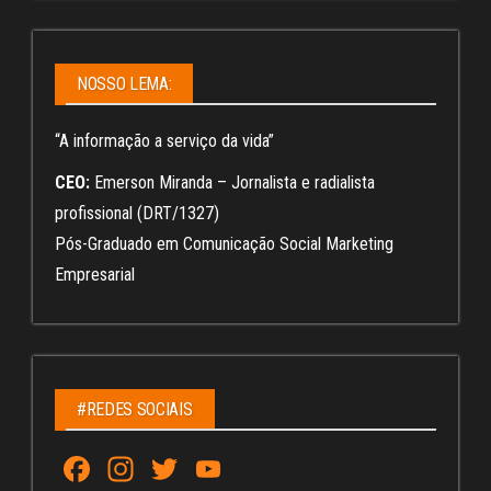
NOSSO LEMA:
“A informação a serviço da vida”
CEO:
Emerson Miranda – Jornalista e radialista
profissional (DRT/1327)
Pós-Graduado em Comunicação Social Marketing
Empresarial
#REDES SOCIAIS
Fa
In
T
Yo