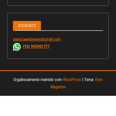
ce
st
wi
u
bo
ag
tt
Tu
ok
ra
er
be
m
C
#CONTATO
ha
agenciawebnews@gmail.com
nn
(92) 992901777
el
Orgulhosamente mantido com
WordPress
|
Tema:
Envo
Magazine