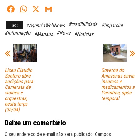
Fa
W
X
G
ce
ha
m
#credibilidade
#AgenciaWebNews
#imparcial
Tags
bo
ts
ail
#Informação
#News
#Manaus
#Notícias
ok
A
pp
Liceu Claudio
Governo do
Santoro abre
Amazonas envia
audições para
insumos e
Camerata de
medicamentos a
violões e
Parintins, após
orquestras,
temporal
nesta terça
(05/04)
Deixe um comentário
O seu endereço de e-mail não será publicado.
Campos