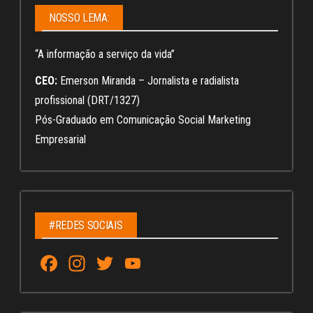
NOSSO LEMA:
“A informação a serviço da vida”
CEO:
Emerson Miranda – Jornalista e radialista
profissional (DRT/1327)
Pós-Graduado em Comunicação Social Marketing
Empresarial
#REDES SOCIAIS
Fa
In
T
Yo
ce
st
wi
u
bo
ag
tt
Tu