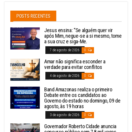
POSTS RECENTES
Jesus ensina: “Se alguém quer vir
após Mim, negue-se a si mesmo, tome
a sua cruz e siga-Me.
7 de agosto de 2026
0
Amar não significa esconder a
verdade para evitar conflitos
4 de agosto de 2026
0
Band Amazonas realiza o primeiro
Debate entre os candidatos ao
Governo do estado no domingo, 09 de
agosto, às 19 horas
3 de agosto de 2026
0
Governador Roberto Cidade anuncia
concurso público com 7,8 mil vagas