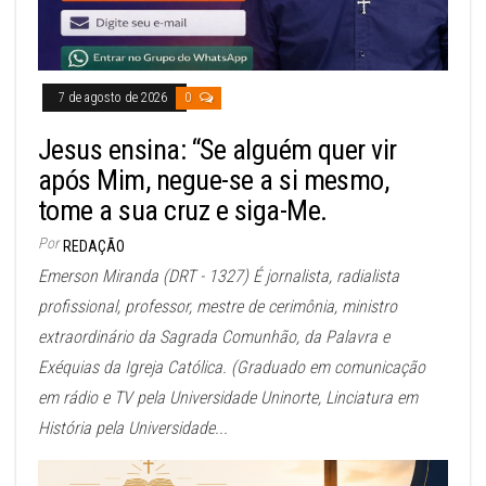
7 de agosto de 2026
0
Jesus ensina: “Se alguém quer vir
após Mim, negue-se a si mesmo,
tome a sua cruz e siga-Me.
Por
REDAÇÃO
Emerson Miranda (DRT - 1327) É jornalista, radialista
profissional, professor, mestre de cerimônia, ministro
extraordinário da Sagrada Comunhão, da Palavra e
Exéquias da Igreja Católica. (Graduado em comunicação
em rádio e TV pela Universidade Uninorte, Linciatura em
História pela Universidade...