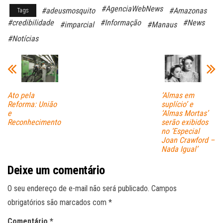
ce
ha
m
#AgenciaWebNews
#adeusmosquito
#Amazonas
Tags
bo
ts
ail
#credibilidade
#Informação
#News
#imparcial
#Manaus
ok
A
#Notícias
pp
Ato pela
‘Almas em
Reforma: União
suplício’ e
e
‘Almas Mortas’
Reconhecimento
serão exibidos
no ‘Especial
Joan Crawford –
Nada Igual’
Deixe um comentário
O seu endereço de e-mail não será publicado.
Campos
obrigatórios são marcados com
*
Comentário
*