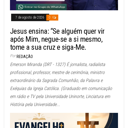
7 de agosto de 2026
0
Jesus ensina: “Se alguém quer vir
após Mim, negue-se a si mesmo,
tome a sua cruz e siga-Me.
Por
REDAÇÃO
Emerson Miranda (DRT - 1327) É jornalista, radialista
profissional, professor, mestre de cerimônia, ministro
extraordinário da Sagrada Comunhão, da Palavra e
Exéquias da Igreja Católica. (Graduado em comunicação
em rádio e TV pela Universidade Uninorte, Linciatura em
História pela Universidade...