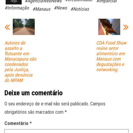
#AgenciaWebNews
#imparcial
Tags
bo
ts
ail
#Informação
#News
#Manaus
#Notícias
ok
A
pp
Autores de
CDA Food Show
assalto a
reúne setor
flutuante em
alimentício em
Manacapuru são
Manaus com
condenados
degustações e
pela Justiça,
networking
após denúncia
do MPAM
Deixe um comentário
O seu endereço de e-mail não será publicado.
Campos
obrigatórios são marcados com
*
Comentário
*