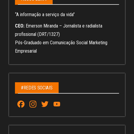
“A informação a serviço da vida”
CEO:
Emerson Miranda – Jornalista e radialista
profissional (DRT/1327)
Pós-Graduado em Comunicação Social Marketing
Empresarial
#REDES SOCIAIS
Fa
In
T
Yo
ce
st
wi
u
bo
ag
tt
Tu
ok
ra
er
be