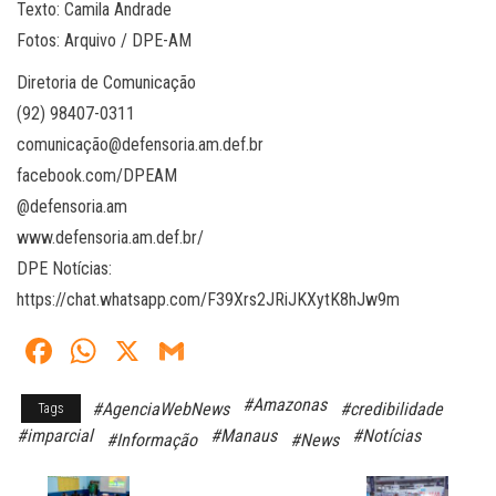
Texto: Camila Andrade
Fotos: Arquivo / DPE-AM
Diretoria de Comunicação
(92) 98407-0311
comunicação@defensoria.am.def.br
facebook.com/DPEAM
@defensoria.am
www.defensoria.am.def.br/
DPE Notícias:
https://chat.whatsapp.com/F39Xrs2JRiJKXytK8hJw9m
Fa
W
X
G
ce
ha
m
#Amazonas
#AgenciaWebNews
#credibilidade
Tags
bo
ts
ail
#imparcial
#Manaus
#Notícias
#Informação
#News
ok
A
pp