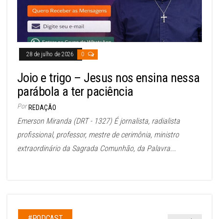
28 de julho de 2026
0
Joio e trigo – Jesus nos ensina nessa
parábola a ter paciência
Por
REDAÇÃO
Emerson Miranda (DRT - 1327) É jornalista, radialista
profissional, professor, mestre de cerimônia, ministro
extraordinário da Sagrada Comunhão, da Palavra...
#PODCAST