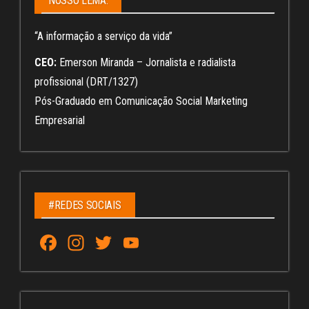
NOSSO LEMA:
“A informação a serviço da vida”
CEO:
Emerson Miranda – Jornalista e radialista
profissional (DRT/1327)
Pós-Graduado em Comunicação Social Marketing
Empresarial
#REDES SOCIAIS
Fa
In
T
Yo
ce
st
wi
u
bo
ag
tt
Tu