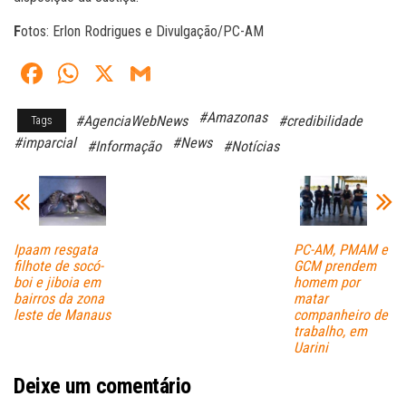
F
otos: Erlon Rodrigues e Divulgação/PC-AM
Fa
W
X
G
ce
ha
m
#Amazonas
#AgenciaWebNews
#credibilidade
Tags
bo
ts
ail
#imparcial
#News
#Informação
#Notícias
ok
A
pp
Ipaam resgata
PC-AM, PMAM e
filhote de socó-
GCM prendem
boi e jiboia em
homem por
bairros da zona
matar
leste de Manaus
companheiro de
trabalho, em
Uarini
Deixe um comentário