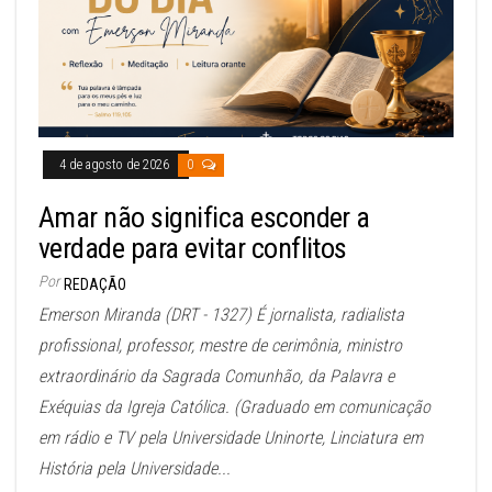
4 de agosto de 2026
0
Amar não significa esconder a
verdade para evitar conflitos
Por
REDAÇÃO
Emerson Miranda (DRT - 1327) É jornalista, radialista
profissional, professor, mestre de cerimônia, ministro
extraordinário da Sagrada Comunhão, da Palavra e
Exéquias da Igreja Católica. (Graduado em comunicação
em rádio e TV pela Universidade Uninorte, Linciatura em
História pela Universidade...