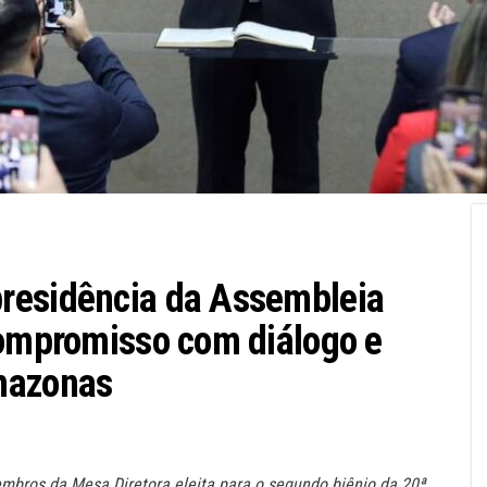
residência da Assembleia
compromisso com diálogo e
mazonas
bros da Mesa Diretora eleita para o segundo biênio da 20ª