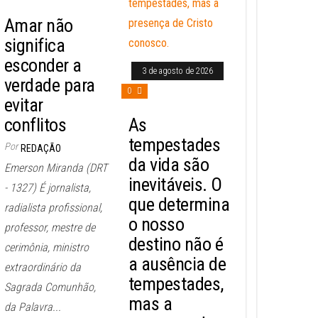
Amar não
significa
esconder a
3 de agosto de 2026
verdade para
0
evitar
conflitos
As
tempestades
Por
REDAÇÃO
da vida são
Emerson Miranda (DRT
inevitáveis. O
- 1327) É jornalista,
que determina
radialista profissional,
o nosso
professor, mestre de
destino não é
cerimônia, ministro
a ausência de
extraordinário da
tempestades,
Sagrada Comunhão,
mas a
da Palavra...