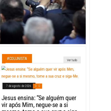
#COLUNISTA
Ver tudo
7 de agosto de 2026
0
Jesus ensina: “Se alguém quer
vir após Mim, negue-se a si