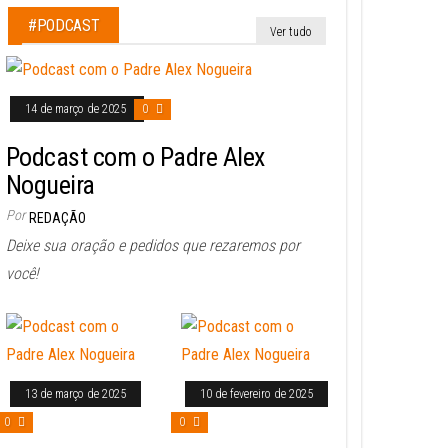
#PODCAST
Ver tudo
14 de março de 2025
0
Podcast com o Padre Alex
Nogueira
Por
REDAÇÃO
Deixe sua oração e pedidos que rezaremos por
você!
13 de março de 2025
10 de fevereiro de 2025
0
0