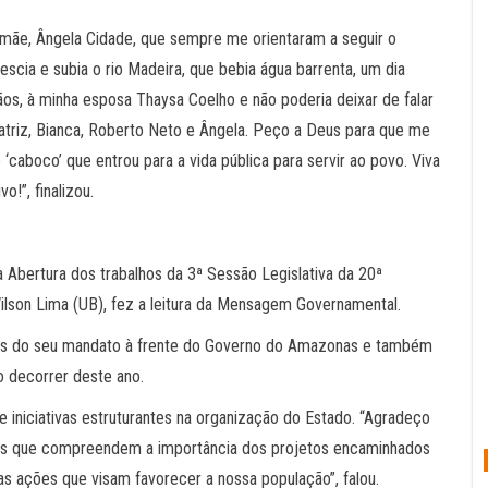
 mãe, Ângela Cidade, que sempre me orientaram a seguir o
cia e subia o rio Madeira, que bebia água barrenta, um dia
s, à minha esposa Thaysa Coelho e não poderia deixar de falar
atriz, Bianca, Roberto Neto e Ângela. Peço a Deus para que me
caboco’ que entrou para a vida pública para servir ao povo. Viva
!”, finalizou.
 Abertura dos trabalhos da 3ª Sessão Legislativa da 20ª
ilson Lima (UB), fez a leitura da Mensagem Governamental.
ões do seu mandato à frente do Governo do Amazonas e também
o decorrer deste ano.
 iniciativas estruturantes na organização do Estado. “Agradeço
ais que compreendem a importância dos projetos encaminhados
as ações que visam favorecer a nossa população”, falou.