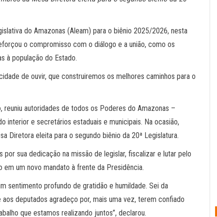
islativa do Amazonas (Aleam) para o biênio 2025/2026, nesta
reforçou o compromisso com o diálogo e a união, como os
as à população do Estado.
cidade de ouvir, que construiremos os melhores caminhos para o
jo, reuniu autoridades de todos os Poderes do Amazonas –
do interior e secretários estaduais e municipais. Na ocasião,
iretora eleita para o segundo biênio da 20ª Legislatura.
or sua dedicação na missão de legislar, fiscalizar e lutar pelo
 em um novo mandato à frente da Presidência.
m sentimento profundo de gratidão e humildade. Sei da
e aos deputados agradeço por, mais uma vez, terem confiado
abalho que estamos realizando juntos”, declarou.