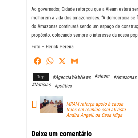
Ao governador, Cidade reforçou que a Aleam estará se
melhorem a vida dos amazonenses. “A democracia se fo
do Amazonas continuará sendo um espaço de constru
propósito, colocando sempre o interesse da nossa popu
Foto – Herick Pereira
Fa
W
X
G
ce
ha
m
#aleam
#AgenciaWebNews
#Amazonas
Tags
bo
ts
ail
#Notícias
#politica
ok
A
pp
MPAM reforça apoio à causa
trans em reunião com ativista
Andira Angeli, da Casa Miga
Deixe um comentário