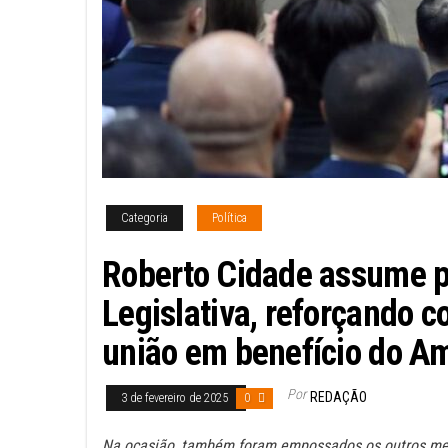
Categoria
Política
Roberto Cidade assume p
Legislativa, reforçando 
união em benefício do A
Por
REDAÇÃO
3 de fevereiro de 2025
0
Na ocasião, também foram empossados os outros mem