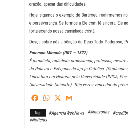
oração, apesar das dificuldades.
Hoje, sigamos o exemplo de Bartimeu: reafirmemos n
e perseverança. Se formos a Ele com fé sincera, Ele nos
fortalecendo nossa caminhada cristã.
Desça sobre nós a bênção do Deus Todo-Poderoso, 
Emerson Miranda (DRT – 1327)
É jornalista, radialista profissional, professor, mest
da Palavra e Exéquias da Igreja Católica. (Graduado
Linciatura em História pela Universidade ÚNICA, P
Universidade Uninorte). Três vezes vencedor do prê
Fa
W
X
G
ce
ha
m
#Amazonas
#AgenciaWebNews
#credibi
Tags
bo
ts
ail
#Notícias
ok
A