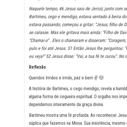
Naquele tempo, 46 Jesus saiu de Jericó, junto com se
Bartimeu, cego e mendigo, estava sentado à beira do
estava passando, começou a gritar: “Jesus, filho de
se calasse. Mas ele gritava mais ainda: “Filho de Da
“Chamai-o” . Eles o chamaram e disseram: “Coragem, 
pulo e foi até Jesus. 51 Então Jesus lhe perguntou: 
eu veja!” 52 Jesus disse: “Vai, a tua fé te curou”. No
Reflexão
Queridos Irmãos e irmãs, paz e bem ✌️ 🤠
A história de Bartimeu, o cego mendigo, revela a humi
alguma forma de cegueira espiritual. O orgulho nos im
dependemos inteiramente da graça divina.
Bartimeu mostra uma fé profunda. Ao reconhecer Jes
súplica que fazemos na Missa. Sua insistência, mesmo 