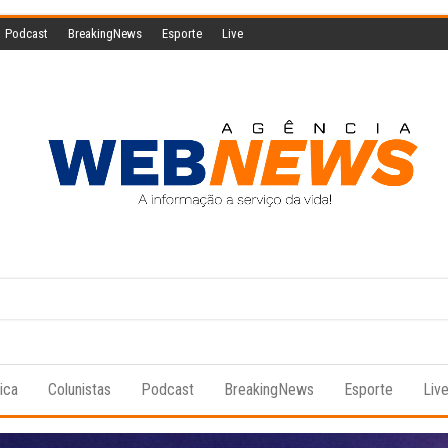
Podcast
BreakingNews
Esporte
Live
Agencia
A
informação
Web
a serviço
da vida!
News
tica
Colunistas
Podcast
BreakingNews
Esporte
Liv