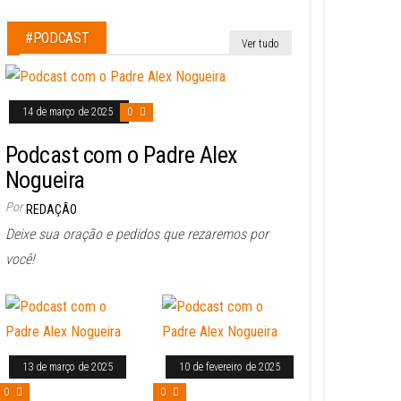
#PODCAST
Ver tudo
14 de março de 2025
0
Podcast com o Padre Alex
Nogueira
Por
REDAÇÃO
Deixe sua oração e pedidos que rezaremos por
você!
13 de março de 2025
10 de fevereiro de 2025
0
0