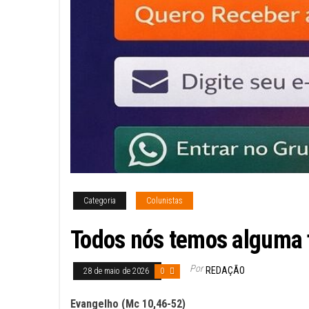
Categoria
Colunistas
Todos nós temos alguma f
Por
REDAÇÃO
28 de maio de 2026
0
Evangelho (Mc 10,46-52)