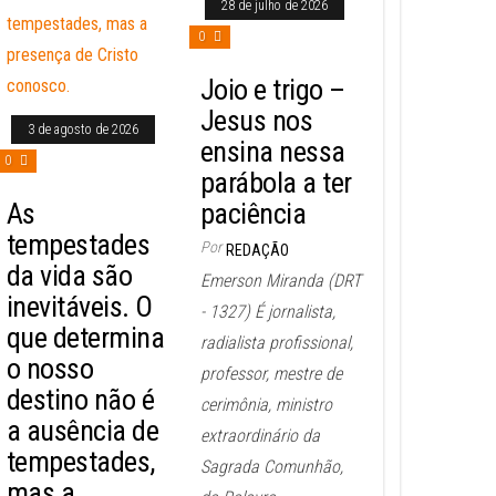
28 de julho de 2026
0
Joio e trigo –
Jesus nos
3 de agosto de 2026
ensina nessa
0
parábola a ter
As
paciência
tempestades
Por
REDAÇÃO
da vida são
Emerson Miranda (DRT
inevitáveis. O
- 1327) É jornalista,
que determina
radialista profissional,
o nosso
professor, mestre de
destino não é
cerimônia, ministro
a ausência de
extraordinário da
tempestades,
Sagrada Comunhão,
mas a