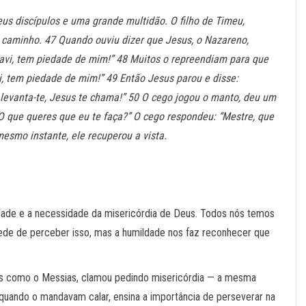
us discípulos e uma grande multidão. O filho de Timeu,
 caminho. 47 Quando ouviu dizer que Jesus, o Nazareno,
 Davi, tem piedade de mim!” 48 Muitos o repreendiam para que
vi, tem piedade de mim!” 49 Então Jesus parou e disse:
levanta-te, Jesus te chama!” 50 O cego jogou o manto, deu um
“O que queres que eu te faça?” O cego respondeu: “Mestre, que
 mesmo instante, ele recuperou a vista.
ldade e a necessidade da misericórdia de Deus. Todos nós temos
pede de perceber isso, mas a humildade nos faz reconhecer que
us como o Messias, clamou pedindo misericórdia — a mesma
quando o mandavam calar, ensina a importância de perseverar na