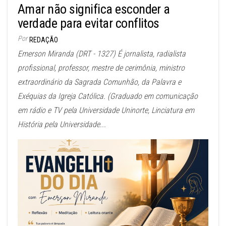
Amar não significa esconder a
verdade para evitar conflitos
Por
REDAÇÃO
Emerson Miranda (DRT - 1327) É jornalista, radialista
profissional, professor, mestre de cerimônia, ministro
extraordinário da Sagrada Comunhão, da Palavra e
Exéquias da Igreja Católica. (Graduado em comunicação
em rádio e TV pela Universidade Uninorte, Linciatura em
História pela Universidade...