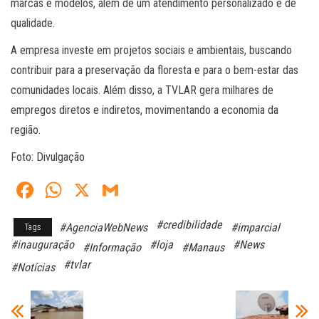
marcas e modelos, além de um atendimento personalizado e de
qualidade.
A empresa investe em projetos sociais e ambientais, buscando
contribuir para a preservação da floresta e para o bem-estar das
comunidades locais. Além disso, a TVLAR gera milhares de
empregos diretos e indiretos, movimentando a economia da
região.
Foto: Divulgação
Fa
W
X
G
ce
ha
m
#credibilidade
#AgenciaWebNews
#imparcial
Tags
bo
ts
ail
#inauguração
#loja
#News
#Informação
#Manaus
ok
A
#tvlar
#Notícias
pp