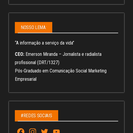
NOSSO LEMA:
“A informação a serviço da vida”
CEO:
Emerson Miranda – Jornalista e radialista
profissional (DRT/1327)
Pós-Graduado em Comunicação Social Marketing
Empresarial
#REDES SOCIAIS
Fa
In
T
Yo