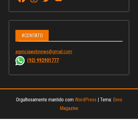
ce
st
wi
u
bo
ag
tt
Tu
ok
ra
er
be
m
C
#CONTATO
ha
agenciawebnews@gmail.com
nn
(92) 992901777
el
Orgulhosamente mantido com
WordPress
|
Tema:
Envo
Magazine