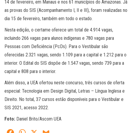
14 de fevereiro, em Manaus e nos 61 municípios do Amazonas. Já
as provas do SIS (Acompanhamento I, II e III), foram realizadas no
dia 15 de fevereiro, também em todo o estado.
Nesta edição, o certame oferece um total de 4.914 vagas,
incluindo 266 vagas para alunos indígenas e 780 vagas para
Pessoas com Deficiência (PcDs). Para o Vestibular são
oferecidas 2.321 vagas, sendo 1.109 para a capital e 1.212 para o
interior. O Edital do SIS dispõe de 1.547 vagas, sendo 739 para a
capital e 808 para o interior.
Além disso, a UEA ofertou neste concurso, três cursos de oferta
especial: Tecnologia em Design Digital, Letras – Língua Inglesa e
Direito. No total, 37 cursos estão disponíveis para o Vestibular e
SIS 2021, acesso 2022.
Foto:
Daniel Brito/Ascom UEA
Fa
W
X
G