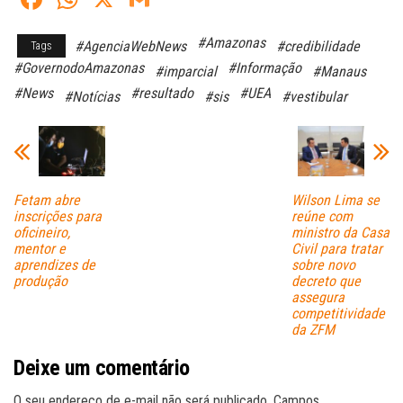
ce
ha
m
#Amazonas
#AgenciaWebNews
#credibilidade
Tags
bo
ts
ail
#GovernodoAmazonas
#Informação
#imparcial
#Manaus
ok
A
#News
#resultado
#UEA
#Notícias
#sis
#vestibular
pp
Fetam abre
Wilson Lima se
inscrições para
reúne com
oficineiro,
ministro da Casa
mentor e
Civil para tratar
aprendizes de
sobre novo
produção
decreto que
assegura
competitividade
da ZFM
Deixe um comentário
O seu endereço de e-mail não será publicado.
Campos