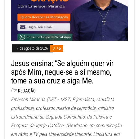
7 de agosto de 2026
0
Jesus ensina: “Se alguém quer vir
após Mim, negue-se a si mesmo,
tome a sua cruz e siga-Me.
Por
REDAÇÃO
Emerson Miranda (DRT - 1327) É jornalista, radialista
profissional, professor, mestre de cerimônia, ministro
extraordinário da Sagrada Comunhão, da Palavra e
Exéquias da Igreja Católica. (Graduado em comunicação
em rádio e TV pela Universidade Uninorte, Linciatura em