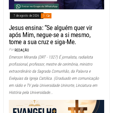
7 de agosto de 2026
0
Jesus ensina: “Se alguém quer vir
após Mim, negue-se a si mesmo,
tome a sua cruz e siga-Me.
Por
REDAÇÃO
Emerson Miranda (DRT - 1327) É jornalista, radialista
profissional, professor, mestre de cerimônia, ministro
extraordinário da Sagrada Comunhão, da Palavra e
Exéquias da Igreja Católica. (Graduado em comunicação
em rádio e TV pela Universidade Uninorte, Linciatura em
História pela Universidade...