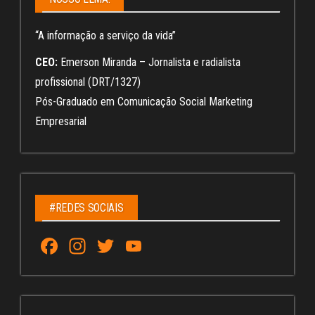
“A informação a serviço da vida”
CEO:
Emerson Miranda – Jornalista e radialista
profissional (DRT/1327)
Pós-Graduado em Comunicação Social Marketing
Empresarial
#REDES SOCIAIS
Fa
In
T
Yo
ce
st
wi
u
bo
ag
tt
Tu
ok
ra
er
be