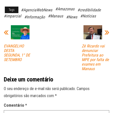
ce
ha
m
#Amazonas
#AgenciaWebNews
#credibilidade
Tags
bo
ts
ail
#imparcial
#Manaus
#Notícias
#Informação
#News
ok
A
pp
EVANGELHO
Zé Ricardo vai
DESTA
denunciar
SEGUNDA, 1° DE
Prefeitura ao
SETEMBRO
MPE por falta de
exames em
Manaus
Deixe um comentário
O seu endereço de e-mail não será publicado.
Campos
obrigatórios são marcados com
*
Comentário
*