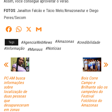
Assim, você consegue aproveitar o verão.
FOTOS
: Janailton Falcão e Tácio Melo/Amazonastur e Diego
Peres/Secom
Fa
W
X
G
ce
ha
m
#Amazonas
#AgenciaWebNews
#credibilidade
Tags
bo
ts
ail
#Informação
#Notícias
#Manaus
ok
A
pp
PC-AM busca
Bois Corre
informações
Campo e
sobre
Brilhante são os
localização de
campeões do
duas pessoas
Festival
que
Folclórico do
desapareceram
Amazonas
em zonas