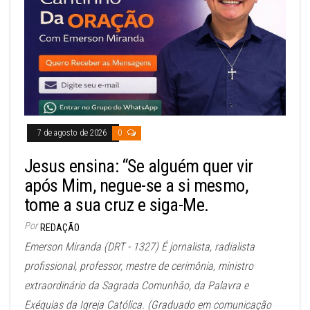
7 de agosto de 2026
0
Jesus ensina: “Se alguém quer vir
após Mim, negue-se a si mesmo,
tome a sua cruz e siga-Me.
Por
REDAÇÃO
Emerson Miranda (DRT - 1327) É jornalista, radialista
profissional, professor, mestre de cerimônia, ministro
extraordinário da Sagrada Comunhão, da Palavra e
Exéquias da Igreja Católica. (Graduado em comunicação