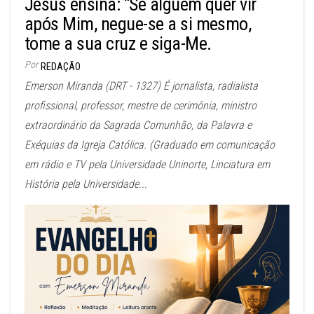
Jesus ensina: “Se alguém quer vir
após Mim, negue-se a si mesmo,
tome a sua cruz e siga-Me.
Por
REDAÇÃO
Emerson Miranda (DRT - 1327) É jornalista, radialista
profissional, professor, mestre de cerimônia, ministro
extraordinário da Sagrada Comunhão, da Palavra e
Exéquias da Igreja Católica. (Graduado em comunicação
em rádio e TV pela Universidade Uninorte, Linciatura em
História pela Universidade...