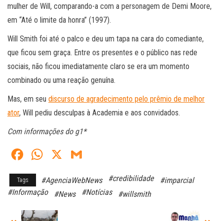
mulher de Will, comparando-a com a personagem de Demi Moore,
em “Até o limite da honra” (1997).
Will Smith foi até o palco e deu um tapa na cara do comediante,
que ficou sem graça. Entre os presentes e o público nas rede
sociais, não ficou imediatamente claro se era um momento
combinado ou uma reação genuína.
Mas, em seu
discurso de agradecimento pelo prêmio de melhor
ator
, Will pediu desculpas à Academia e aos convidados.
Com informações do g1*
Fa
W
X
G
ce
ha
m
#credibilidade
#AgenciaWebNews
#imparcial
Tags
bo
ts
ail
#Informação
#Notícias
#News
#willsmith
ok
A
pp