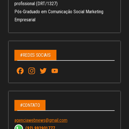
profissional (DRT/1327)
Pós-Graduado em Comunicação Social Marketing
Empresarial
#REDES SOCIAIS
Fa
In
T
Yo
ce
st
wi
u
bo
ag
tt
Tu
ok
ra
er
be
m
C
#CONTATO
ha
agenciawebnews@gmail.com
nn
(92) 992901777