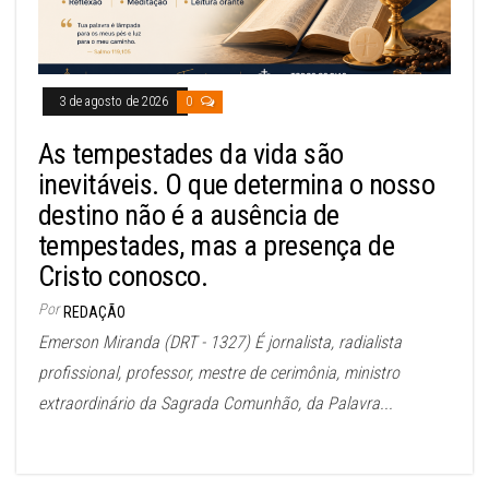
3 de agosto de 2026
0
As tempestades da vida são
inevitáveis. O que determina o nosso
destino não é a ausência de
tempestades, mas a presença de
Cristo conosco.
Por
REDAÇÃO
Emerson Miranda (DRT - 1327) É jornalista, radialista
profissional, professor, mestre de cerimônia, ministro
extraordinário da Sagrada Comunhão, da Palavra...