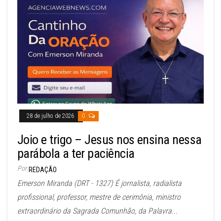
28 de julho de 2026
0
Joio e trigo – Jesus nos ensina nessa
parábola a ter paciência
Por
REDAÇÃO
Emerson Miranda (DRT - 1327) É jornalista, radialista
profissional, professor, mestre de cerimônia, ministro
extraordinário da Sagrada Comunhão, da Palavra...