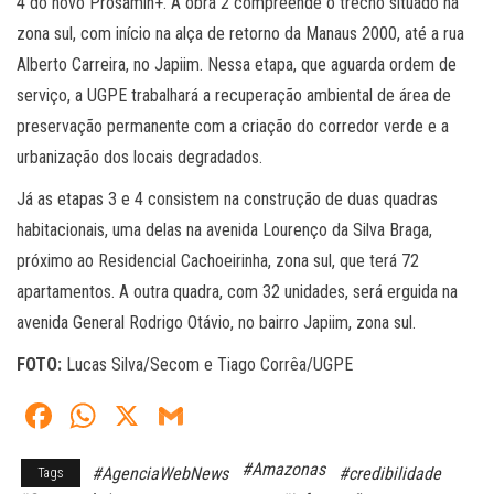
4 do novo Prosamin+. A obra 2 compreende o trecho situado na
zona sul, com início na alça de retorno da Manaus 2000, até a rua
Alberto Carreira, no Japiim. Nessa etapa, que aguarda ordem de
serviço, a UGPE trabalhará a recuperação ambiental de área de
preservação permanente com a criação do corredor verde e a
urbanização dos locais degradados.
Já as etapas 3 e 4 consistem na construção de duas quadras
habitacionais, uma delas na avenida Lourenço da Silva Braga,
próximo ao Residencial Cachoeirinha, zona sul, que terá 72
apartamentos. A outra quadra, com 32 unidades, será erguida na
avenida General Rodrigo Otávio, no bairro Japiim, zona sul.
FOTO:
Lucas Silva/Secom e Tiago Corrêa/UGPE
Fa
W
X
G
ce
ha
m
#Amazonas
#AgenciaWebNews
#credibilidade
Tags
bo
ts
ail