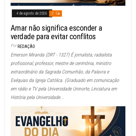
4 de agosto de 2026
0
Amar não significa esconder a
verdade para evitar conflitos
Por
REDAÇÃO
Emerson Miranda (DRT - 1327) É jornalista, radialista
profissional, professor, mestre de cerimônia, ministro
extraordinário da Sagrada Comunhão, da Palavra e
Exéquias da Igreja Católica. (Graduado em comunicação
em rádio e TV pela Universidade Uninorte, Linciatura em
História pela Universidade...