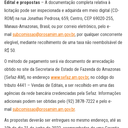
Edital e propostas
– A documentação completa relativa à
licitação pode ser inspecionada e adquirida em meio digital (CD-
ROM) na rua Jonathas Pedrosa, 659, Centro, CEP 69020-255,
Manaus-Amazonas, Brasil; ou por correio eletrônico, pelo e-
mail
subcomissao@prosamim.am.gov.br
, por qualquer concorrente
elegível, mediante recolhimento de uma taxa não reembolsável de
R$ 50.
O método de pagamento será via documento de arrecadação
obtido no site da Secretaria de Estado de Fazenda do Amazonas
(Sefaz-AM), no endereço
www.sefaz.am.gov.br
, no código do
tributo 4441 – Vendas de Editais, a ser recolhido em uma das
agências da rede bancária credenciadas pela Sefaz. Informações
adicionais podem ser obtidas pelo (92) 3878-7222 e pelo e-
mail
subcomissao@prosamim.am.gov.br
.
As propostas deverão ser entregues no mesmo endereço, até as