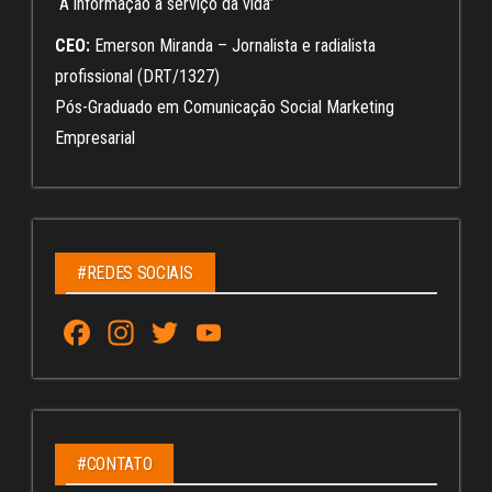
“A informação a serviço da vida”
CEO:
Emerson Miranda – Jornalista e radialista
profissional (DRT/1327)
Pós-Graduado em Comunicação Social Marketing
Empresarial
#REDES SOCIAIS
Fa
In
T
Yo
ce
st
wi
u
bo
ag
tt
Tu
ok
ra
er
be
m
C
#CONTATO