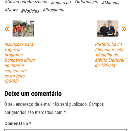
#GovernodoAmazonas
#Informação
#imparcial
#Manaus
ok
A
#News
#Prosamim
#Notícias
pp
Inscrições para
Prefeito David
vagas do
Almeida recebe
programa
‘Medalha do
Bombeiro Mirim
Mérito Eleitoral’
no interior
do TRE-AM
seguem até
sexta-feira
(06/05)
Deixe um comentário
O seu endereço de e-mail não será publicado.
Campos
obrigatórios são marcados com
*
Comentário
*