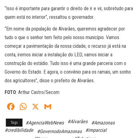
“Isso é importante para garantir o direito de ir e vir, sobretudo para
quem está no interior”, ressaltou o governador.
“Em nome da população de Alvarães, queremos agradecer por
tudo o que o senhor tem feito pelo nosso município. Vamos
começar a pavimentação da nossa cidade, o recurso já está na
conta, iremos iniciar a instalação do LED, vamos iniciar a
construção do estádio. Tudo isso é uma grande parceria com o
Governo do Estado. E agora, o convênio para os ramais, um sonho
dos agricultores”, disse o prefeito de Alvarães.
FOTO
: Arthur Castro/Secom
Fa
W
X
G
ce
ha
m
#Alvarães
#AgenciaWebNews
#Amazonas
Tags
bo
ts
ail
#credibilidade
#imparcial
#GovernodoAmazonas
ok
A