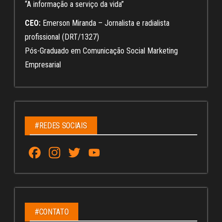
“A informação a serviço da vida”
CEO:
Emerson Miranda – Jornalista e radialista
profissional (DRT/1327)
Pós-Graduado em Comunicação Social Marketing
Empresarial
#REDES SOCIAIS
Fa
In
T
Yo
ce
st
wi
u
bo
ag
tt
Tu
ok
ra
er
be
m
C
#CONTATO