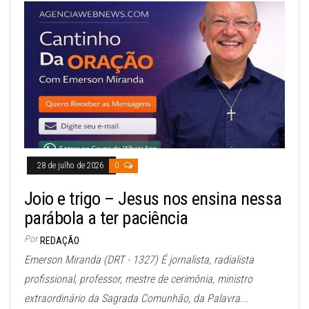
28 de julho de 2026
0
Joio e trigo – Jesus nos ensina nessa
parábola a ter paciência
Por
REDAÇÃO
Emerson Miranda (DRT - 1327) É jornalista, radialista
profissional, professor, mestre de cerimônia, ministro
extraordinário da Sagrada Comunhão, da Palavra...