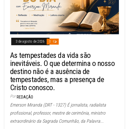
3 de agosto de 2026
0
As tempestades da vida são
inevitáveis. O que determina o nosso
destino não é a ausência de
tempestades, mas a presença de
Cristo conosco.
Por
REDAÇÃO
Emerson Miranda (DRT - 1327) É jornalista, radialista
profissional, professor, mestre de cerimônia, ministro
extraordinário da Sagrada Comunhão, da Palavra...