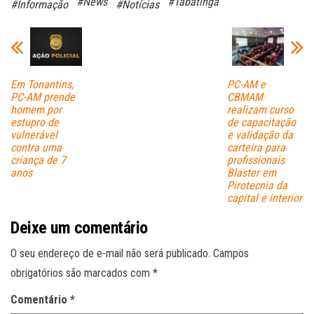
#News
#Tabatinga
#Informação
#Notícias
pp
Em Tonantins,
PC-AM e
PC-AM prende
CBMAM
homem por
realizam curso
estupro de
de capacitação
vulnerável
e validação da
contra uma
carteira para
criança de 7
profissionais
anos
Blaster em
Pirotecnia da
capital e interior
Deixe um comentário
O seu endereço de e-mail não será publicado.
Campos
obrigatórios são marcados com
*
Comentário
*