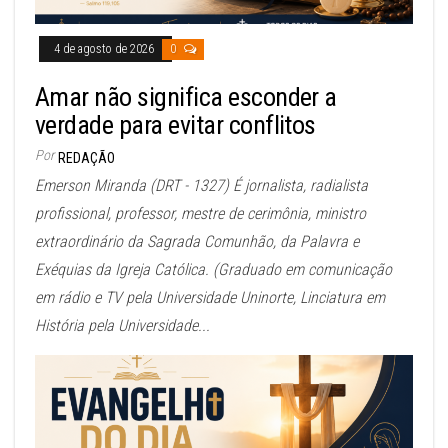
4 de agosto de 2026
0
Amar não significa esconder a
verdade para evitar conflitos
Por
REDAÇÃO
Emerson Miranda (DRT - 1327) É jornalista, radialista
profissional, professor, mestre de cerimônia, ministro
extraordinário da Sagrada Comunhão, da Palavra e
Exéquias da Igreja Católica. (Graduado em comunicação
em rádio e TV pela Universidade Uninorte, Linciatura em
História pela Universidade...