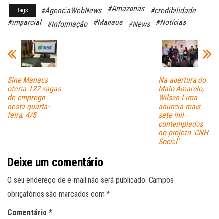
ce
ha
m
#Amazonas
#AgenciaWebNews
#credibilidade
Tags
bo
ts
ail
#imparcial
#Manaus
#Notícias
#Informação
#News
ok
A
pp
Sine Manaus
Na abertura do
oferta 127 vagas
Maio Amarelo,
de emprego
Wilson Lima
nesta quarta-
anuncia mais
feira, 4/5
sete mil
contemplados
no projeto ‘CNH
Social’
Deixe um comentário
O seu endereço de e-mail não será publicado.
Campos
obrigatórios são marcados com
*
Comentário
*