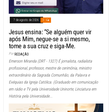
7 de agosto de 2026
0
Jesus ensina: “Se alguém quer vir
após Mim, negue-se a si mesmo,
tome a sua cruz e siga-Me.
Por
REDAÇÃO
Emerson Miranda (DRT - 1327) É jornalista, radialista
profissional, professor, mestre de cerimônia, ministro
extraordinário da Sagrada Comunhão, da Palavra e
Exéquias da Igreja Católica. (Graduado em comunicação
em rádio e TV pela Universidade Uninorte, Linciatura em
História pela Universidade...