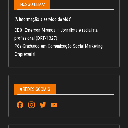
NOSSO LEMA:
“A informação a serviço da vida”
CEO:
Emerson Miranda – Jornalista e radialista
profissional (DRT/1327)
Pós-Graduado em Comunicação Social Marketing
Empresarial
#REDES SOCIAIS
Fa
In
T
Yo
ce
st
wi
u
bo
ag
tt
Tu