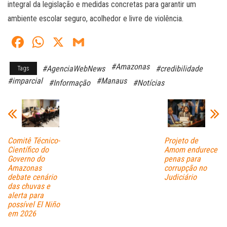
integral da legislação e medidas concretas para garantir um
ambiente escolar seguro, acolhedor e livre de violência.
Fa
W
X
G
ce
ha
m
#Amazonas
#AgenciaWebNews
#credibilidade
Tags
bo
ts
ail
#imparcial
#Manaus
#Informação
#Notícias
ok
A
pp
Comitê Técnico-
Projeto de
Científico do
Amom endurece
Governo do
penas para
Amazonas
corrupção no
debate cenário
Judiciário
das chuvas e
alerta para
possível El Niño
em 2026