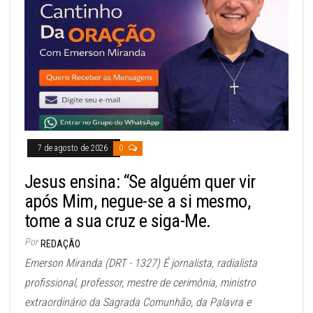
7 de agosto de 2026
0
Jesus ensina: “Se alguém quer vir
após Mim, negue-se a si mesmo,
tome a sua cruz e siga-Me.
Por
REDAÇÃO
Emerson Miranda (DRT - 1327) É jornalista, radialista
profissional, professor, mestre de cerimônia, ministro
extraordinário da Sagrada Comunhão, da Palavra e