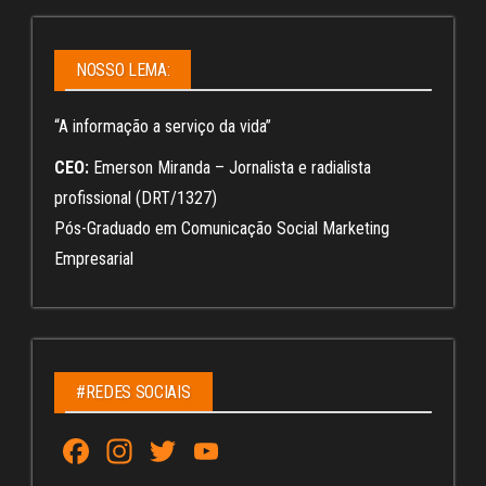
NOSSO LEMA:
“A informação a serviço da vida”
CEO:
Emerson Miranda – Jornalista e radialista
profissional (DRT/1327)
Pós-Graduado em Comunicação Social Marketing
Empresarial
#REDES SOCIAIS
Fa
In
T
Yo