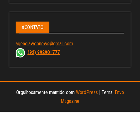
ce
st
wi
u
bo
ag
tt
Tu
ok
ra
er
be
m
C
#CONTATO
ha
agenciawebnews@gmail.com
nn
(92) 992901777
el
Orgulhosamente mantido com
WordPress
|
Tema:
Envo
Magazine