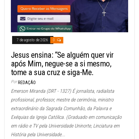
7 de agosto de 2026
0
Jesus ensina: “Se alguém quer vir
após Mim, negue-se a si mesmo,
tome a sua cruz e siga-Me.
Por
REDAÇÃO
Emerson Miranda (DRT - 1327) É jornalista, radialista
profissional, professor, mestre de cerimônia, ministro
extraordinário da Sagrada Comunhão, da Palavra e
Exéquias da Igreja Católica. (Graduado em comunicação
em rádio e TV pela Universidade Uninorte, Linciatura em
História pela Universidade...