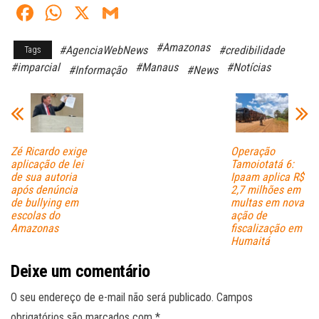
Fa
W
X
G
ce
ha
m
#Amazonas
#AgenciaWebNews
#credibilidade
Tags
bo
ts
ail
#imparcial
#Manaus
#Notícias
#Informação
#News
ok
A
pp
Zé Ricardo exige
Operação
aplicação de lei
Tamoiotatá 6:
de sua autoria
Ipaam aplica R$
após denúncia
2,7 milhões em
de bullying em
multas em nova
escolas do
ação de
Amazonas
fiscalização em
Humaitá
Deixe um comentário
O seu endereço de e-mail não será publicado.
Campos
obrigatórios são marcados com
*