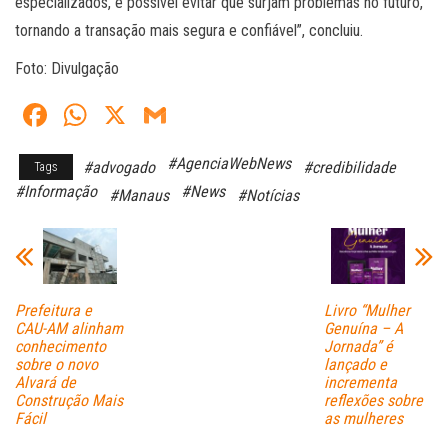
especializados, é possível evitar que surjam problemas no futuro,
tornando a transação mais segura e confiável”, concluiu.
Foto: Divulgação
Fa
W
X
G
ce
ha
m
#AgenciaWebNews
#advogado
#credibilidade
Tags
bo
ts
ail
#Informação
#News
#Manaus
#Notícias
ok
A
pp
Prefeitura e
Livro “Mulher
CAU-AM alinham
Genuína – A
conhecimento
Jornada” é
sobre o novo
lançado e
Alvará de
incrementa
Construção Mais
reflexões sobre
Fácil
as mulheres