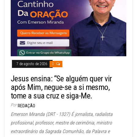
7 de agosto de 2026
0
Jesus ensina: “Se alguém quer vir
após Mim, negue-se a si mesmo,
tome a sua cruz e siga-Me.
Por
REDAÇÃO
Emerson Miranda (DRT - 1327) É jornalista, radialista
profissional, professor, mestre de cerimônia, ministro
extraordinário da Sagrada Comunhão, da Palavra e