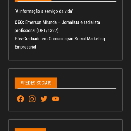
“A informação a serviço da vida”
CEO:
Emerson Miranda – Jornalista e radialista
profissional (DRT/1327)
Pós-Graduado em Comunicação Social Marketing
Empresarial
#REDES SOCIAIS
Fa
In
T
Yo
ce
st
wi
u
bo
ag
tt
Tu
ok
ra
er
be