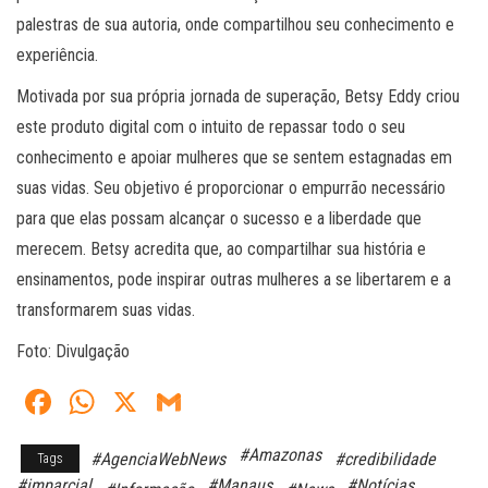
palestras de sua autoria, onde compartilhou seu conhecimento e
experiência.
Motivada por sua própria jornada de superação, Betsy Eddy criou
este produto digital com o intuito de repassar todo o seu
conhecimento e apoiar mulheres que se sentem estagnadas em
suas vidas. Seu objetivo é proporcionar o empurrão necessário
para que elas possam alcançar o sucesso e a liberdade que
merecem. Betsy acredita que, ao compartilhar sua história e
ensinamentos, pode inspirar outras mulheres a se libertarem e a
transformarem suas vidas.
Foto: Divulgação
Fa
W
X
G
ce
ha
m
#Amazonas
#AgenciaWebNews
#credibilidade
Tags
bo
ts
ail
#imparcial
#Manaus
#Notícias