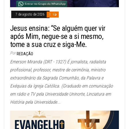
7 de agosto de 2026
0
Jesus ensina: “Se alguém quer vir
após Mim, negue-se a si mesmo,
tome a sua cruz e siga-Me.
Por
REDAÇÃO
Emerson Miranda (DRT - 1327) É jornalista, radialista
profissional, professor, mestre de cerimônia, ministro
extraordinário da Sagrada Comunhão, da Palavra e
Exéquias da Igreja Católica. (Graduado em comunicação
em rádio e TV pela Universidade Uninorte, Linciatura em
História pela Universidade...