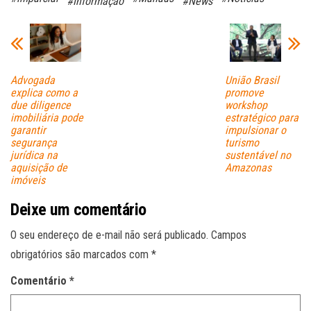
#Informação
#News
ok
A
pp
Advogada
União Brasil
explica como a
promove
due diligence
workshop
imobiliária pode
estratégico para
garantir
impulsionar o
segurança
turismo
jurídica na
sustentável no
aquisição de
Amazonas
imóveis
Deixe um comentário
O seu endereço de e-mail não será publicado.
Campos
obrigatórios são marcados com
*
Comentário
*