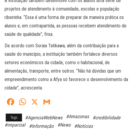
A instituição também desenvolve com os alunos uma série de
projetos de atendimento à comunidade, escolas e população
ribeirinha. “Essa é uma forma de preparar de maneira prática os
alunos e, em contrapartida, as pessoas recebem atendimento de
saúde de qualidade”, frisa.
De acordo com Soraia Tatikawa, além da contribuição para a
saúde do município, a instituição também fortalece diversos
setores econômicos da cidade, como o habitacional, de
alimentação, transporte, entre outros. “Não há dúvidas que um
empreendimento como a Afya só favorece o desenvolvimento da
cidade”, acrescenta.
Fa
W
X
G
ce
ha
m
#Amazonas
#AgenciaWebNews
#credibilidade
Tags
bo
ts
ail
#imparcial
#News
#Informação
#Notícias
ok
A