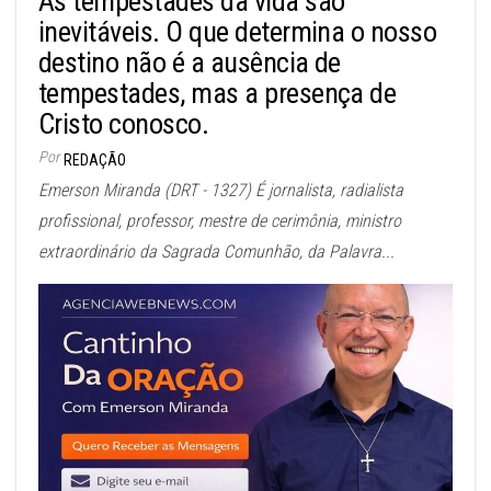
As tempestades da vida são
inevitáveis. O que determina o nosso
destino não é a ausência de
tempestades, mas a presença de
Cristo conosco.
Por
REDAÇÃO
Emerson Miranda (DRT - 1327) É jornalista, radialista
profissional, professor, mestre de cerimônia, ministro
extraordinário da Sagrada Comunhão, da Palavra...