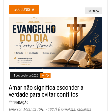
#COLUNISTA
Ver tudo
4 de agosto de 2026
0
Amar não significa esconder a
verdade para evitar conflitos
Por
REDAÇÃO
Emerson Miranda (DRT - 1327) É jornalista, radialista