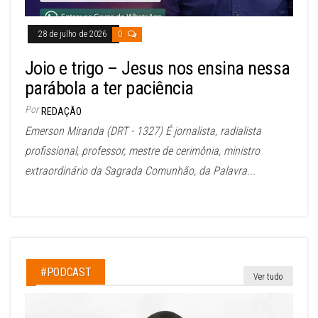
28 de julho de 2026
0
Joio e trigo – Jesus nos ensina nessa
parábola a ter paciência
Por
REDAÇÃO
Emerson Miranda (DRT - 1327) É jornalista, radialista
profissional, professor, mestre de cerimônia, ministro
extraordinário da Sagrada Comunhão, da Palavra...
#PODCAST
Ver tudo