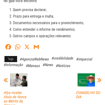
No guia você encontra:
Quem precisa declarar;
Prazo para entrega e multa;
Documentos necessários para o preenchimento;
Como entender o informe de rendimentos;
Outros campos e operações relevantes.
Fa
W
X
G
ce
ha
m
#credibilidade
#AgenciaWebNews
#imparcial
Tags
bo
ts
ail
#Informação
#News
#Manaus
#Notícias
ok
A
pp
Afya recebe
EVANGELHO DO
título de Honra
DIA
ao Mérito da