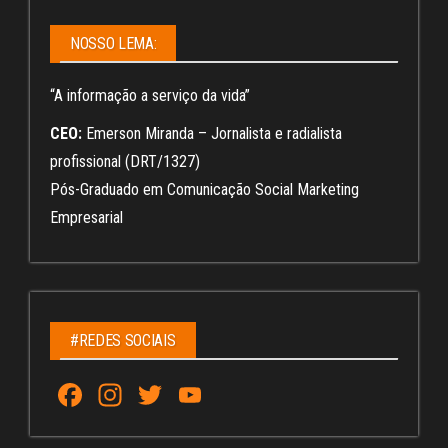
NOSSO LEMA:
“A informação a serviço da vida”
CEO:
Emerson Miranda – Jornalista e radialista
profissional (DRT/1327)
Pós-Graduado em Comunicação Social Marketing
Empresarial
#REDES SOCIAIS
Fa
In
T
Yo
ce
st
wi
u