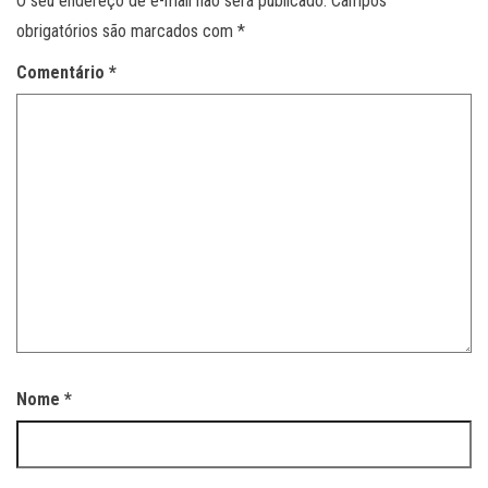
O seu endereço de e-mail não será publicado.
Campos
obrigatórios são marcados com
*
Comentário
*
Nome
*