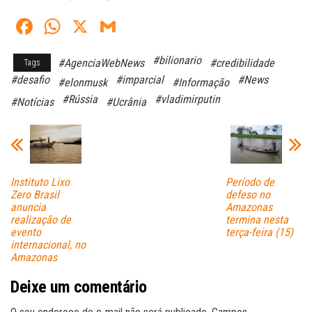
Fa
W
X
G
ce
ha
m
#bilionario
#AgenciaWebNews
#credibilidade
Tags
bo
ts
ail
#desafio
#imparcial
#News
#elonmusk
#Informação
ok
A
#Rússia
#vladimirputin
#Notícias
#Ucrânia
pp
Instituto Lixo
Período de
Zero Brasil
defeso no
anuncia
Amazonas
realização de
termina nesta
evento
terça-feira (15)
internacional, no
Amazonas
Deixe um comentário