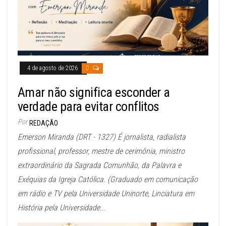
4 de agosto de 2026
0
Amar não significa esconder a
verdade para evitar conflitos
Por
REDAÇÃO
Emerson Miranda (DRT - 1327) É jornalista, radialista
profissional, professor, mestre de cerimônia, ministro
extraordinário da Sagrada Comunhão, da Palavra e
Exéquias da Igreja Católica. (Graduado em comunicação
em rádio e TV pela Universidade Uninorte, Linciatura em
História pela Universidade...