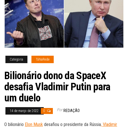
Categoria
TáNaRede
Bilionário dono da SpaceX
desafia Vladimir Putin para
um duelo
Por
REDAÇÃO
14 de março de 2022
0
O bilionário
Elon Musk
desafiou o presidente da Rússia
, Vladimir