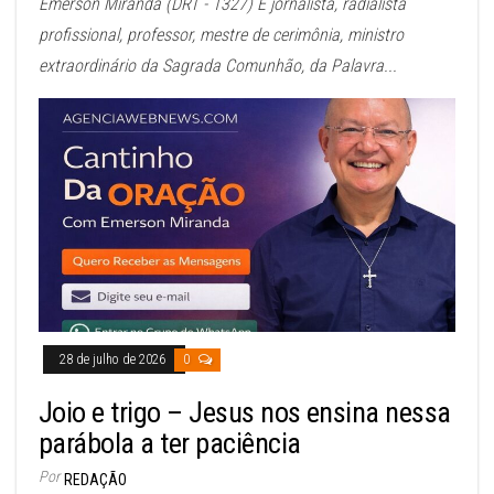
Emerson Miranda (DRT - 1327) É jornalista, radialista
profissional, professor, mestre de cerimônia, ministro
extraordinário da Sagrada Comunhão, da Palavra...
28 de julho de 2026
0
Joio e trigo – Jesus nos ensina nessa
parábola a ter paciência
Por
REDAÇÃO