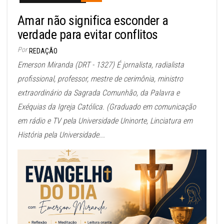
Amar não significa esconder a
verdade para evitar conflitos
Por
REDAÇÃO
Emerson Miranda (DRT - 1327) É jornalista, radialista
profissional, professor, mestre de cerimônia, ministro
extraordinário da Sagrada Comunhão, da Palavra e
Exéquias da Igreja Católica. (Graduado em comunicação
em rádio e TV pela Universidade Uninorte, Linciatura em
História pela Universidade...