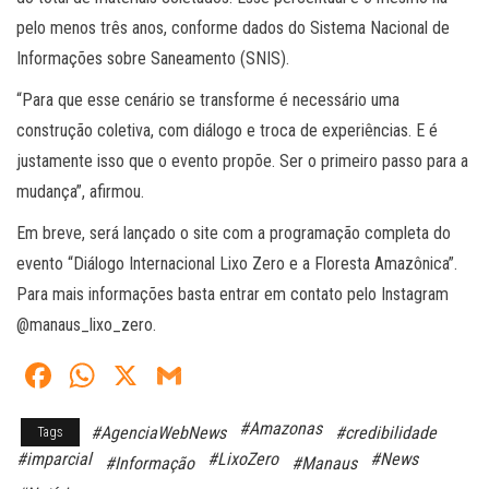
pelo menos três anos, conforme dados do Sistema Nacional de
Informações sobre Saneamento (SNIS).
“Para que esse cenário se transforme é necessário uma
construção coletiva, com diálogo e troca de experiências. E é
justamente isso que o evento propõe. Ser o primeiro passo para a
mudança”, afirmou.
Em breve, será lançado o site com a programação completa do
evento “Diálogo Internacional Lixo Zero e a Floresta Amazônica”.
Para mais informações basta entrar em contato pelo Instagram
@manaus_lixo_zero.
Fa
W
X
G
ce
ha
m
#Amazonas
#AgenciaWebNews
#credibilidade
Tags
bo
ts
ail
#imparcial
#LixoZero
#News
#Informação
#Manaus
ok
A