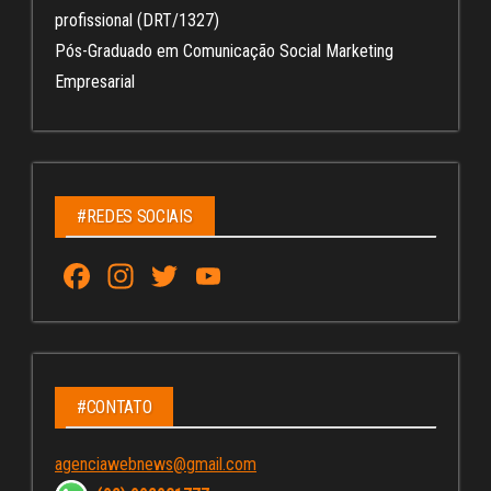
profissional (DRT/1327)
Pós-Graduado em Comunicação Social Marketing
Empresarial
#REDES SOCIAIS
Fa
In
T
Yo
ce
st
wi
u
bo
ag
tt
Tu
ok
ra
er
be
m
C
#CONTATO
ha
agenciawebnews@gmail.com
nn