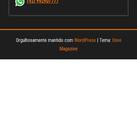
(92) 992901777
el
Orgulhosamente mantido com
WordPress
|
Tema:
Envo
Magazine