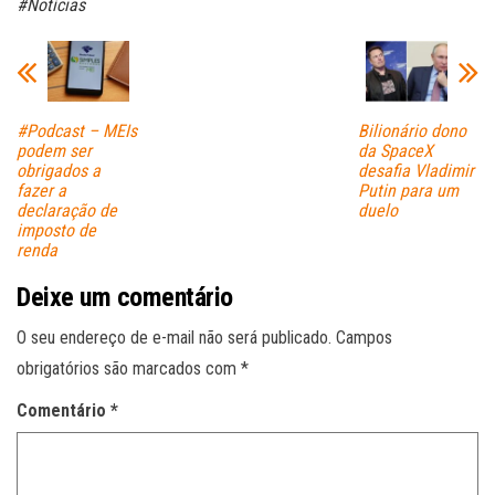
#Notícias
pp
#Podcast – MEIs
Bilionário dono
podem ser
da SpaceX
obrigados a
desafia Vladimir
fazer a
Putin para um
declaração de
duelo
imposto de
renda
Deixe um comentário
O seu endereço de e-mail não será publicado.
Campos
obrigatórios são marcados com
*
Comentário
*