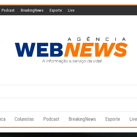
Podcast
BreakingNews
Esporte
Live
Agencia
A
informação
Web
a serviço
da vida!
News
tica
Colunistas
Podcast
BreakingNews
Esporte
Liv