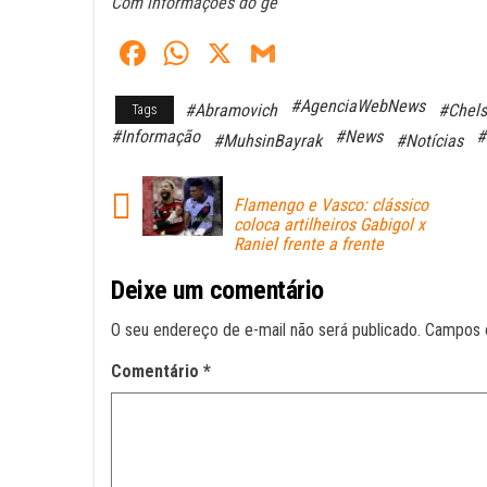
Com informações do ge
Fa
W
X
G
ce
ha
m
#AgenciaWebNews
#Abramovich
#Chel
Tags
bo
ts
ail
#Informação
#News
#
#MuhsinBayrak
#Notícias
ok
A
pp
Flamengo e Vasco: clássico
coloca artilheiros Gabigol x
Raniel frente a frente
Deixe um comentário
O seu endereço de e-mail não será publicado.
Campos 
Comentário
*