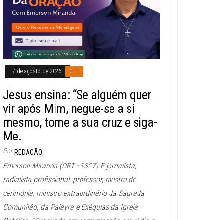
7 de agosto de 2026
0
Jesus ensina: “Se alguém quer
vir após Mim, negue-se a si
mesmo, tome a sua cruz e siga-
Me.
Por
REDAÇÃO
Emerson Miranda (DRT - 1327) É jornalista,
radialista profissional, professor, mestre de
cerimônia, ministro extraordinário da Sagrada
Comunhão, da Palavra e Exéquias da Igreja