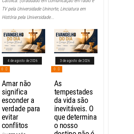
Católica. (Graduado em comunicação em rádio e
TV pela Universidade Uninorte, Linciatura em
História pela Universidade...
4 de agosto de 2026
3 de agosto de 2026
0
0
Amar não
As
significa
tempestades
esconder a
da vida são
verdade para
inevitáveis. O
evitar
que determina
conflitos
o nosso
destino não é