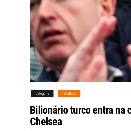
Categoria
TáNaRede
Bilionário turco entra na
Chelsea