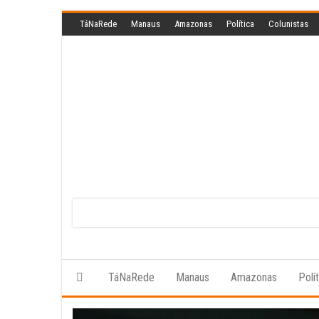
Skip
TáNaRede
Manaus
Amazonas
Política
Colunistas
to
the
content
TáNaRede
Manaus
Amazonas
Polí