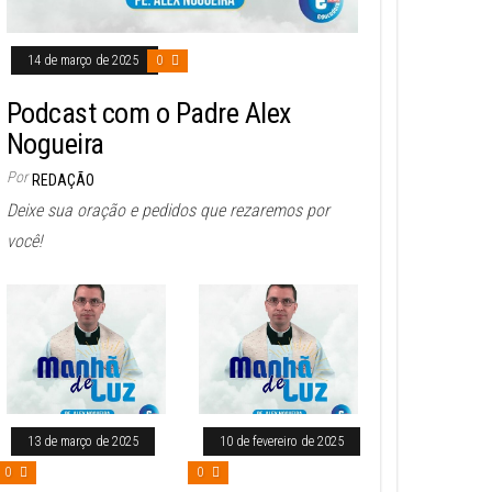
14 de março de 2025
0
Podcast com o Padre Alex
Nogueira
Por
REDAÇÃO
Deixe sua oração e pedidos que rezaremos por
você!
13 de março de 2025
10 de fevereiro de 2025
0
0