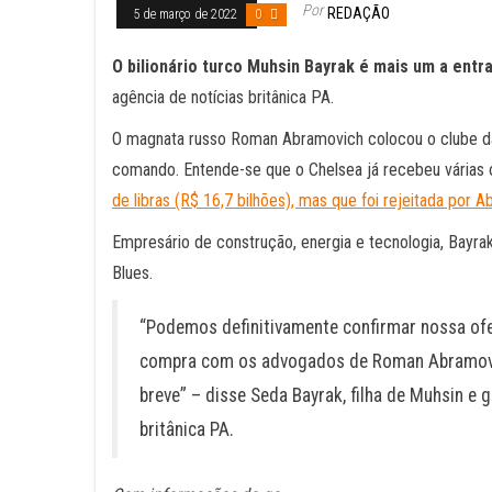
Por
REDAÇÃO
5 de março de 2022
0
O bilionário turco Muhsin Bayrak é mais um a entr
agência de notícias britânica PA.
O magnata russo Roman Abramovich colocou o clube da
comando. Entende-se que o Chelsea já recebeu várias of
de libras (R$ 16,7 bilhões), mas que foi rejeitada por 
Empresário de construção, energia e tecnologia, Bayra
Blues.
“Podemos definitivamente confirmar nossa of
compra com os advogados de Roman Abramovi
breve” – disse Seda Bayrak, filha de Muhsin e 
britânica PA.