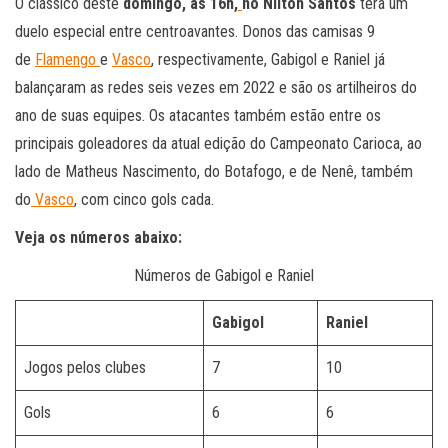
O clássico deste
domingo, às 16h,
no Nilton Santos
terá um
duelo especial entre centroavantes. Donos das camisas 9
de
Flamengo
e
Vasco
, respectivamente, Gabigol e Raniel já
balançaram as redes seis vezes em 2022 e são os artilheiros do
ano de suas equipes. Os atacantes também estão entre os
principais goleadores da atual edição do Campeonato Carioca, ao
lado de Matheus Nascimento, do Botafogo, e de Nenê, também
do
Vasco
, com cinco gols cada.
Veja os números abaixo:
Números de Gabigol e Raniel
Gabigol
Raniel
Jogos pelos clubes
7
10
Gols
6
6