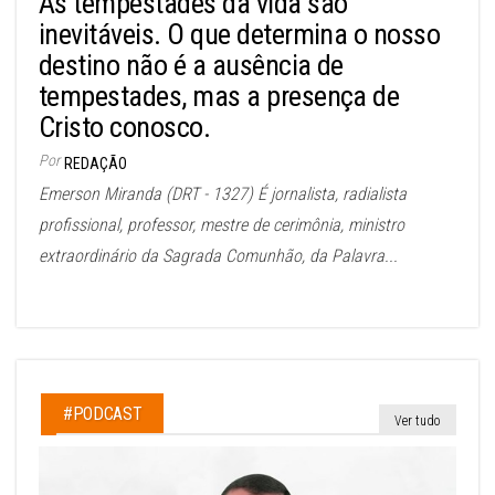
As tempestades da vida são
inevitáveis. O que determina o nosso
destino não é a ausência de
tempestades, mas a presença de
Cristo conosco.
Por
REDAÇÃO
Emerson Miranda (DRT - 1327) É jornalista, radialista
profissional, professor, mestre de cerimônia, ministro
extraordinário da Sagrada Comunhão, da Palavra...
#PODCAST
Ver tudo