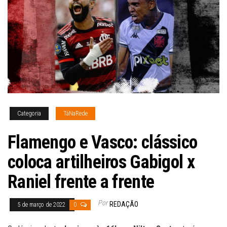
Categoria
TáNaRede
Flamengo e Vasco: clássico
coloca artilheiros Gabigol x
Raniel frente a frente
Por
REDAÇÃO
5 de março de 2022
0