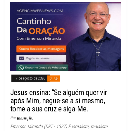
7 de agosto de 2026
0
Jesus ensina: “Se alguém quer vir
após Mim, negue-se a si mesmo,
tome a sua cruz e siga-Me.
Por
REDAÇÃO
Emerson Miranda (DRT - 1327) É jornalista, radialista