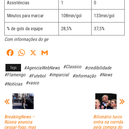
Assistências
1
0
Minutos para marcar
108min/gol
133min/gol
% de gols da equipe
28,5%
37,5%
Com informações do ge
Fa
W
X
G
ce
ha
m
#Classico
#AgenciaWebNews
#credibilidade
Tags
bo
ts
ail
#Flamengo
#imparcial
#News
#Futebol
#Informação
ok
A
#vasco
#Notícias
pp
BreakingNews –
Bilionário turco
Rússia anuncia
entra na corrida
cessar-fogo, mas
pela compra do