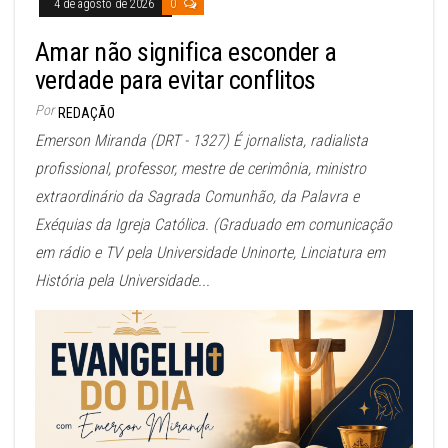
4 de agosto de 2026
0
Amar não significa esconder a
verdade para evitar conflitos
Por
REDAÇÃO
Emerson Miranda (DRT - 1327) É jornalista, radialista
profissional, professor, mestre de cerimônia, ministro
extraordinário da Sagrada Comunhão, da Palavra e
Exéquias da Igreja Católica. (Graduado em comunicação
em rádio e TV pela Universidade Uninorte, Linciatura em
História pela Universidade...