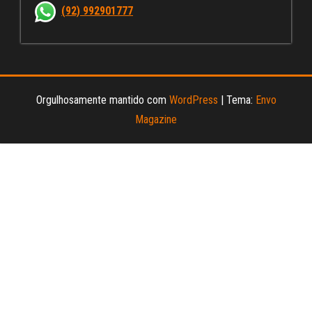
nn
(92) 992901777
el
Orgulhosamente mantido com
WordPress
|
Tema:
Envo
Magazine