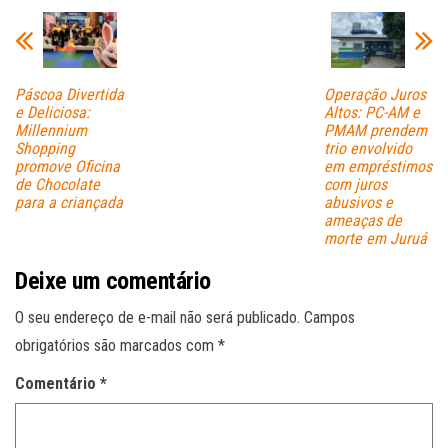
pp
Páscoa Divertida
Operação Juros
e Deliciosa:
Altos: PC-AM e
Millennium
PMAM prendem
Shopping
trio envolvido
promove Oficina
em empréstimos
de Chocolate
com juros
para a criançada
abusivos e
ameaças de
morte em Juruá
Deixe um comentário
O seu endereço de e-mail não será publicado.
Campos
obrigatórios são marcados com
*
Comentário
*