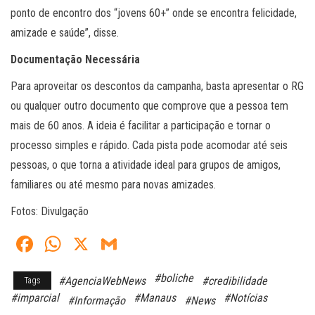
ponto de encontro dos “jovens 60+” onde se encontra felicidade,
amizade e saúde”, disse.
Documentação Necessária
Para aproveitar os descontos da campanha, basta apresentar o RG
ou qualquer outro documento que comprove que a pessoa tem
mais de 60 anos. A ideia é facilitar a participação e tornar o
processo simples e rápido. Cada pista pode acomodar até seis
pessoas, o que torna a atividade ideal para grupos de amigos,
familiares ou até mesmo para novas amizades.
Fotos: Divulgação
Fa
W
X
G
ce
ha
m
#boliche
#AgenciaWebNews
#credibilidade
Tags
bo
ts
ail
#imparcial
#Manaus
#Notícias
#Informação
#News
ok
A