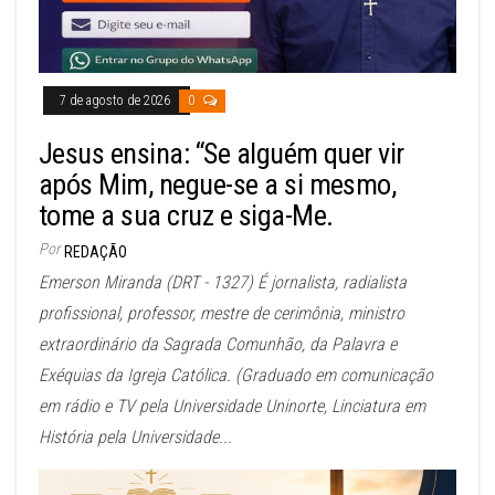
7 de agosto de 2026
0
Jesus ensina: “Se alguém quer vir
após Mim, negue-se a si mesmo,
tome a sua cruz e siga-Me.
Por
REDAÇÃO
Emerson Miranda (DRT - 1327) É jornalista, radialista
profissional, professor, mestre de cerimônia, ministro
extraordinário da Sagrada Comunhão, da Palavra e
Exéquias da Igreja Católica. (Graduado em comunicação
em rádio e TV pela Universidade Uninorte, Linciatura em
História pela Universidade...