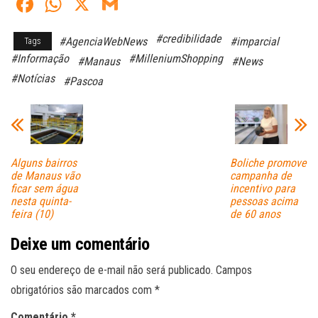
Fa
W
X
G
ce
ha
m
#credibilidade
#AgenciaWebNews
#imparcial
Tags
bo
ts
ail
#Informação
#MilleniumShopping
#Manaus
#News
ok
A
#Notícias
#Pascoa
pp
Alguns bairros
Boliche promove
de Manaus vão
campanha de
ficar sem água
incentivo para
nesta quinta-
pessoas acima
feira (10)
de 60 anos
Deixe um comentário
O seu endereço de e-mail não será publicado.
Campos
obrigatórios são marcados com
*
Comentário
*