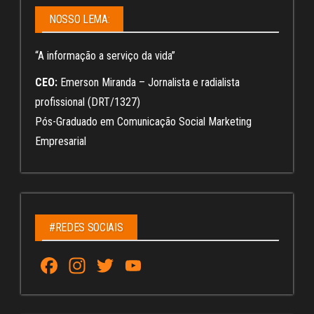
NOSSO LEMA:
“A informação a serviço da vida”
CEO:
Emerson Miranda – Jornalista e radialista
profissional (DRT/1327)
Pós-Graduado em Comunicação Social Marketing
Empresarial
#REDES SOCIAIS
Fa
In
T
Yo
ce
st
wi
u
bo
ag
tt
Tu