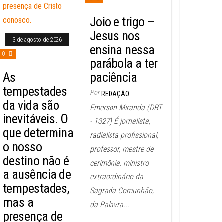
Joio e trigo –
Jesus nos
3 de agosto de 2026
ensina nessa
0
parábola a ter
As
paciência
tempestades
Por
REDAÇÃO
da vida são
Emerson Miranda (DRT
inevitáveis. O
- 1327) É jornalista,
que determina
radialista profissional,
o nosso
professor, mestre de
destino não é
cerimônia, ministro
a ausência de
extraordinário da
tempestades,
Sagrada Comunhão,
mas a
da Palavra...
presença de