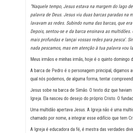
“Naquele tempo, Jesus estava na margem do lago de G
palavra de Deus. Jesus viu duas barcas paradas na
lavavam as redes. Subindo numa das barcas, que era
Depois, sentou-se e da barca ensinava as multidões.
mais profundas e lançai vossas redes para pesca’. Si
nada pescamos, mas em atenção à tua palavra vou lan
Meus irmãos e minhas irmãs, hoje é o quinto domingo
A barca de Pedro é o personagem principal, digamos as
qual nós podemos, de alguma forma, tentar compreender
Jesus sobe na barca de Simão. O texto diz que haviam 
Igreja. Ela nasceu do desejo do próprio Cristo. O funda
Uma multidão apertava Jesus. A Igreja não é uma multi
chamado por nome, a integrar esse edifício que tem C
A Igreja é educadora da fé, é mestra das verdades divi