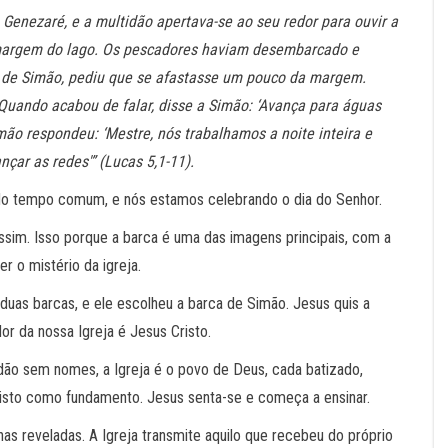
enezaré, e a multidão apertava-se ao seu redor para ouvir a
 margem do lago. Os pescadores haviam desembarcado e
 de Simão, pediu que se afastasse um pouco da margem.
 Quando acabou de falar, disse a Simão: ‘Avança para águas
mão respondeu: ‘Mestre, nós trabalhamos a noite inteira e
çar as redes'” (Lucas 5,1-11).
 do tempo comum, e nós estamos celebrando o dia do Senhor.
sim. Isso porque a barca é uma das imagens principais, com a
 o mistério da igreja.
duas barcas, e ele escolheu a barca de Simão. Jesus quis a
dor da nossa Igreja é Jesus Cristo.
dão sem nomes, a Igreja é o povo de Deus, cada batizado,
risto como fundamento. Jesus senta-se e começa a ensinar.
nas reveladas. A Igreja transmite aquilo que recebeu do próprio