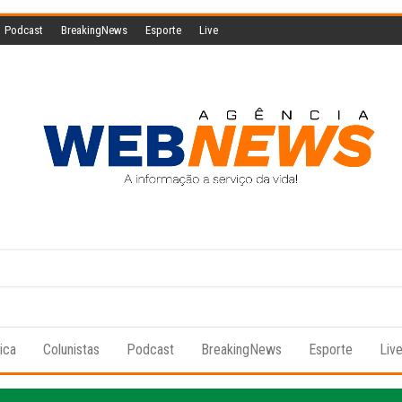
Podcast
BreakingNews
Esporte
Live
Agencia
A
informação
Web
a serviço
da vida!
News
tica
Colunistas
Podcast
BreakingNews
Esporte
Liv