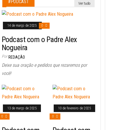
#PODCAST
Ver tudo
14 de março de 2025
0
Podcast com o Padre Alex
Nogueira
Por
REDAÇÃO
Deixe sua oração e pedidos que rezaremos por
você!
13 de março de 2025
10 de fevereiro de 2025
0
0