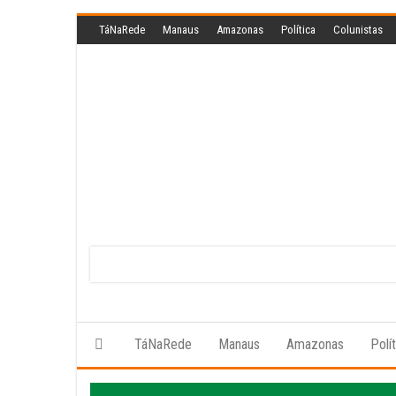
Skip
TáNaRede
Manaus
Amazonas
Política
Colunistas
to
the
content
TáNaRede
Manaus
Amazonas
Polí