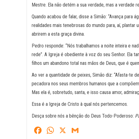
Mestre. Ela não detém a sua verdade, mas a verdade re
Quando acabou de falar, disse a Simão: “Avança para águ
realidades mais tenebrosas do mundo para, aí, plantar
abrirem a esta graça divina.
Pedro responde: “Nós trabalhamos a noite inteira e na
rede”. A Igreja é obediente à voz do seu Senhor. Ela t
filhos um abandono total nas mãos de Deus, que é quem
Ao ver a quantidade de peixes, Simão diz: “Afasta-te d
pecadora nos seus membros humanos que a compõem, e i
Mas ela é, sobretudo, santa, e isso causa amor, admiraç
Essa é a Igreja de Cristo à qual nós pertencemos.
Desça sobre nós a bênção do Deus Todo-Poderoso:
Pa
Fa
W
X
G