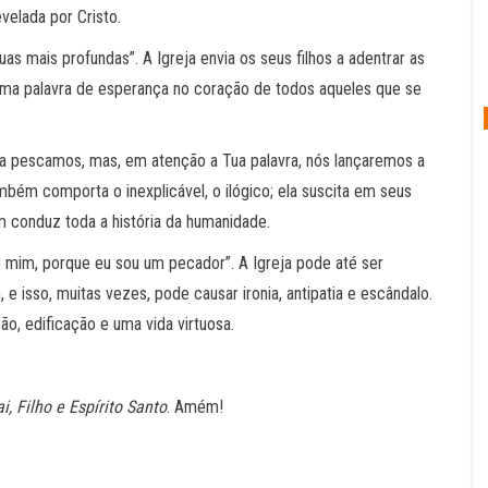
velada por Cristo.
as mais profundas”. A Igreja envia os seus filhos a adentrar as
 uma palavra de esperança no coração de todos aqueles que se
da pescamos, mas, em atenção a Tua palavra, nós lançaremos a
ambém comporta o inexplicável, o ilógico; ela suscita em seus
 conduz toda a história da humanidade.
e mim, porque eu sou um pecador”. A Igreja pode até ser
sso, muitas vezes, pode causar ironia, antipatia e escândalo.
ão, edificação e uma vida virtuosa.
i, Filho e Espírito Santo
. Amém!