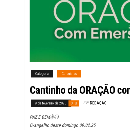
Categoria
Colunistas
Cantinho da ORAÇÃO co
Por
REDAÇÃO
9 de fevereiro de 2025
0
PAZ E BEM✌️🤠
Evangelho deste domingo 09.02.25