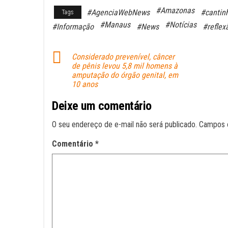
ce
ha
m
#Amazonas
#AgenciaWebNews
#cantin
Tags
bo
ts
ail
#Manaus
#Notícias
#Informação
#News
#reflex
ok
A
pp
Considerado prevenível, câncer
de pênis levou 5,8 mil homens à
amputação do órgão genital, em
10 anos
Deixe um comentário
O seu endereço de e-mail não será publicado.
Campos 
Comentário
*