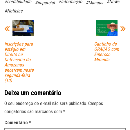
#credibilidade
#Informação
#News
#imparcial
#Manaus
ok
A
#Notícias
pp
Inscrições para
Cantinho da
estágio em
ORAÇÃO com
Direito na
Emerson
Defensoria do
Miranda
Amazonas
encerram nesta
segunda-feira
(10)
Deixe um comentário
O seu endereço de e-mail não será publicado.
Campos
obrigatórios são marcados com
*
Comentário
*