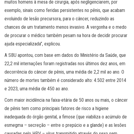
muitos homens à mesa de cirurgia, após negligenciarem, por
exemplo, sinais como feridas persistentes no pênis, que acabam
evoluindo de lesão precursora, para o câncer, reduzindo as
chances de um tratamento menos invasivo. A vergonha e o medo
de procurar o médico também pesam na hora de decidir procurar
ajuda especializada”, explicou.
A SBU apontou, com base em dados do Ministério da Saúde, que
22,2 mil internações foram registradas nos últimos dez anos, em
decorrência do câncer de pênis, uma média de 2,2 mil ao ano. O
número de mortes também é considerado alto: 4.502 entre 2014
e 2023, uma média de 450 ao ano.
Com maior incidência na faixa-etária de 50 anos ou mais, o câncer
de pênis tem como principais fatores de risco a higiene
inadequada do órgão genital, a fimose (que viabiliza o acúmulo de
esmegma – secreção – entre o prepúcio e a glande) e as lesões
causadas pelo HPV – vírus transmitido através do sexo sem