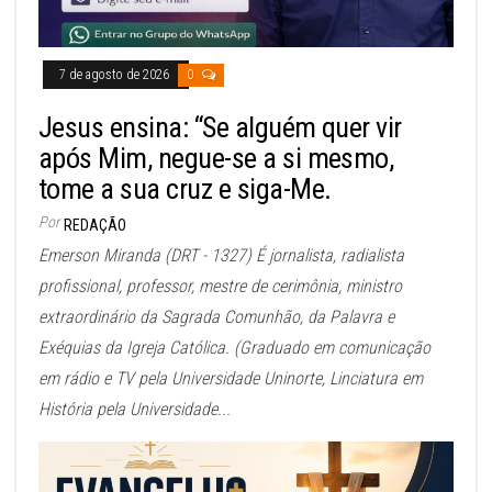
7 de agosto de 2026
0
Jesus ensina: “Se alguém quer vir
após Mim, negue-se a si mesmo,
tome a sua cruz e siga-Me.
Por
REDAÇÃO
Emerson Miranda (DRT - 1327) É jornalista, radialista
profissional, professor, mestre de cerimônia, ministro
extraordinário da Sagrada Comunhão, da Palavra e
Exéquias da Igreja Católica. (Graduado em comunicação
em rádio e TV pela Universidade Uninorte, Linciatura em
História pela Universidade...