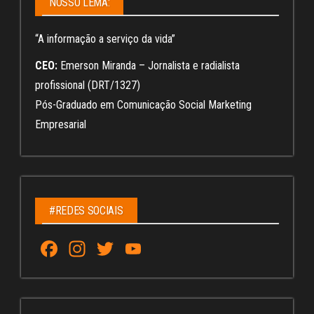
NOSSO LEMA:
“A informação a serviço da vida”
CEO:
Emerson Miranda – Jornalista e radialista
profissional (DRT/1327)
Pós-Graduado em Comunicação Social Marketing
Empresarial
#REDES SOCIAIS
Fa
In
T
Yo
ce
st
wi
u
bo
ag
tt
Tu