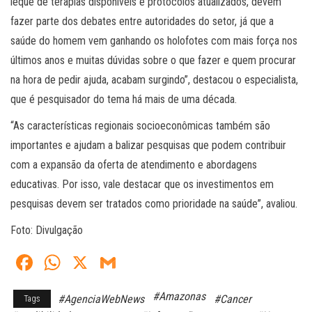
leque de terapias disponíveis e protocolos atualizados, devem
fazer parte dos debates entre autoridades do setor, já que a
saúde do homem vem ganhando os holofotes com mais força nos
últimos anos e muitas dúvidas sobre o que fazer e quem procurar
na hora de pedir ajuda, acabam surgindo”, destacou o especialista,
que é pesquisador do tema há mais de uma década.
“As características regionais socioeconômicas também são
importantes e ajudam a balizar pesquisas que podem contribuir
com a expansão da oferta de atendimento e abordagens
educativas. Por isso, vale destacar que os investimentos em
pesquisas devem ser tratados como prioridade na saúde”, avaliou.
Foto: Divulgação
Fa
W
X
G
ce
ha
m
#Amazonas
#AgenciaWebNews
#Cancer
Tags
bo
ts
ail