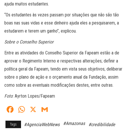
ajuda muitos estudantes.
“Os estudantes às vezes passam por situações que não são tão
boas nas suas vidas e esse dinheiro ajuda eles a pesquisarem, a
estudarem e terem um ganho”, explicou.
Sobre o Conselho Superior
Entre as atividades do Conselho Superior da Fapeam estão a de
aprovar o Regimento Interno e respectivas alterações; definir a
política geral da Fapeam, tendo em vista seus objetivos; deliberar
sobre o plano de ação e o orçamento anual da Fundação, assim
como sobre as eventuais modificações destes, entre outras.
Foto
: Ayrton Lopes/Fapeam
Fa
W
X
G
ce
ha
m
#Amazonas
#AgenciaWebNews
#credibilidade
Tags
bo
ts
ail