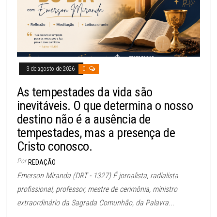
3 de agosto de 2026
0
As tempestades da vida são
inevitáveis. O que determina o nosso
destino não é a ausência de
tempestades, mas a presença de
Cristo conosco.
Por
REDAÇÃO
Emerson Miranda (DRT - 1327) É jornalista, radialista
profissional, professor, mestre de cerimônia, ministro
extraordinário da Sagrada Comunhão, da Palavra...