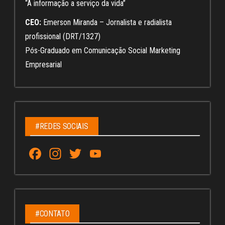
“A informação a serviço da vida”
CEO:
Emerson Miranda – Jornalista e radialista
profissional (DRT/1327)
Pós-Graduado em Comunicação Social Marketing
Empresarial
#REDES SOCIAIS
Fa
In
T
Yo
ce
st
wi
u
bo
ag
tt
Tu
ok
ra
er
be
m
C
#CONTATO