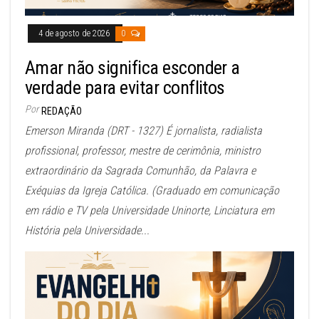
4 de agosto de 2026
0
Amar não significa esconder a
verdade para evitar conflitos
Por
REDAÇÃO
Emerson Miranda (DRT - 1327) É jornalista, radialista
profissional, professor, mestre de cerimônia, ministro
extraordinário da Sagrada Comunhão, da Palavra e
Exéquias da Igreja Católica. (Graduado em comunicação
em rádio e TV pela Universidade Uninorte, Linciatura em
História pela Universidade...