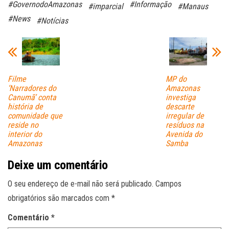
#GovernodoAmazonas
#Informação
#imparcial
#Manaus
ok
A
#News
#Notícias
pp
Filme
MP do
‘Narradores do
Amazonas
Canumã’ conta
investiga
história de
descarte
comunidade que
irregular de
reside no
resíduos na
interior do
Avenida do
Amazonas
Samba
Deixe um comentário
O seu endereço de e-mail não será publicado.
Campos
obrigatórios são marcados com
*
Comentário
*