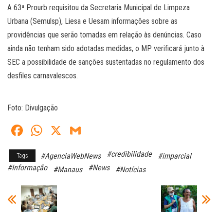
A 63ª Prourb requisitou da Secretaria Municipal de Limpeza
Urbana (Semulsp), Liesa e Uesam informações sobre as
providências que serão tomadas em relação às denúncias. Caso
ainda não tenham sido adotadas medidas, o MP verificará junto à
SEC a possibilidade de sanções sustentadas no regulamento dos
desfiles carnavalescos.
Foto: Divulgação
Fa
W
X
G
ce
ha
m
#credibilidade
#AgenciaWebNews
#imparcial
Tags
bo
ts
ail
#Informação
#News
#Manaus
#Notícias
ok
A
pp