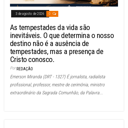
3 de agosto de 2026
0
As tempestades da vida são
inevitáveis. O que determina o nosso
destino não é a ausência de
tempestades, mas a presença de
Cristo conosco.
Por
REDAÇÃO
Emerson Miranda (DRT - 1327) É jornalista, radialista
profissional, professor, mestre de cerimônia, ministro
extraordinário da Sagrada Comunhão, da Palavra...