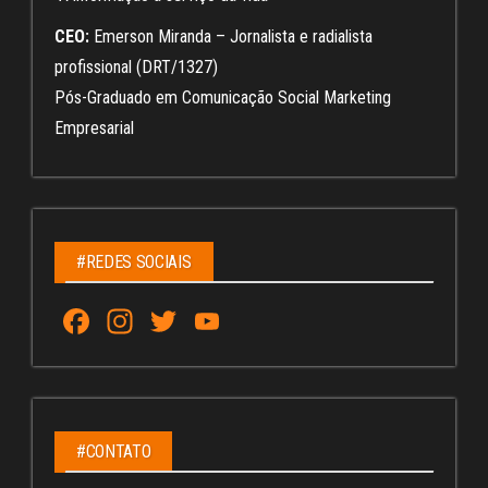
CEO:
Emerson Miranda – Jornalista e radialista
profissional (DRT/1327)
Pós-Graduado em Comunicação Social Marketing
Empresarial
#REDES SOCIAIS
Fa
In
T
Yo
ce
st
wi
u
bo
ag
tt
Tu
ok
ra
er
be
m
C
#CONTATO