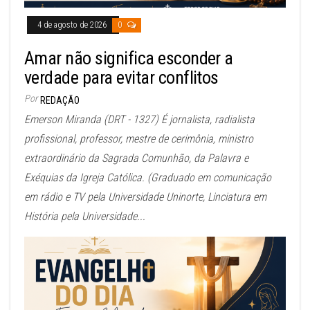
4 de agosto de 2026
0
Amar não significa esconder a
verdade para evitar conflitos
Por
REDAÇÃO
Emerson Miranda (DRT - 1327) É jornalista, radialista
profissional, professor, mestre de cerimônia, ministro
extraordinário da Sagrada Comunhão, da Palavra e
Exéquias da Igreja Católica. (Graduado em comunicação
em rádio e TV pela Universidade Uninorte, Linciatura em
História pela Universidade...