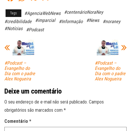
ce
ha
m
#centenárioNoraNey
#AgenciaWebNews
Tags
bo
ts
ail
#imparcial
#News
#credibilidade
#Informação
#noraney
ok
A
#Notícias
#Podcast
pp
#Podcast –
#Podcast –
Evangelho do
Evangelho do
Dia com o padre
Dia com o padre
Alex Nogueira
Alex Nogueira
Deixe um comentário
O seu endereço de e-mail não será publicado.
Campos
obrigatórios são marcados com
*
Comentário
*