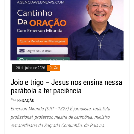
28 de julho de 2026
0
Joio e trigo – Jesus nos ensina nessa
parábola a ter paciência
Por
REDAÇÃO
Emerson Miranda (DRT - 1327) É jornalista, radialista
profissional, professor, mestre de cerimônia, ministro
extraordinário da Sagrada Comunhão, da Palavra...