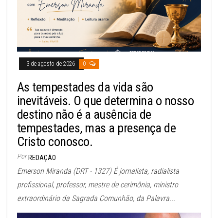
3 de agosto de 2026
0
As tempestades da vida são
inevitáveis. O que determina o nosso
destino não é a ausência de
tempestades, mas a presença de
Cristo conosco.
Por
REDAÇÃO
Emerson Miranda (DRT - 1327) É jornalista, radialista
profissional, professor, mestre de cerimônia, ministro
extraordinário da Sagrada Comunhão, da Palavra...