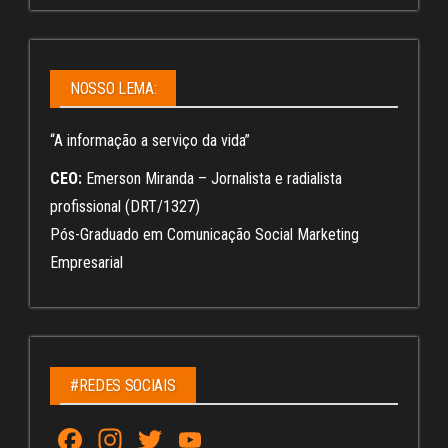
NOSSO LEMA:
“A informação a serviço da vida”
CEO:
Emerson Miranda – Jornalista e radialista
profissional (DRT/1327)
Pós-Graduado em Comunicação Social Marketing
Empresarial
#REDES SOCIAIS
Fa
In
T
Yo