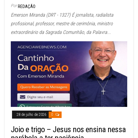
Por
REDAÇÃO
Emerson Miranda (DRT - 1327) É jornalista, radialista
profissional, professor, mestre de cerimônia, ministro
extraordinário da Sagrada Comunhão, da Palavra...
28 de julho de 2026
0
Joio e trigo – Jesus nos ensina nessa
parábola a ter paciência