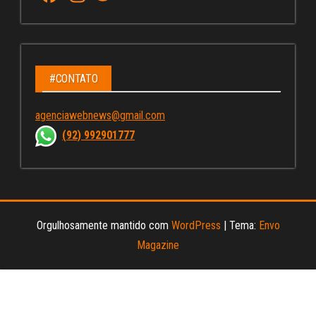
ce
st
wi
u
bo
ag
tt
Tu
ok
ra
er
be
m
C
#CONTATO
ha
agenciawebnews@gmail.com
nn
(92) 992901777
el
Orgulhosamente mantido com
WordPress
|
Tema:
Envo
Magazine