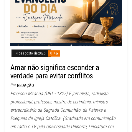
4 de agosto de 2026
0
Amar não significa esconder a
verdade para evitar conflitos
Por
REDAÇÃO
Emerson Miranda (DRT - 1327) É jornalista, radialista
profissional, professor, mestre de cerimônia, ministro
extraordinário da Sagrada Comunhão, da Palavra e
Exéquias da Igreja Católica. (Graduado em comunicação
em rádio e TV pela Universidade Uninorte, Linciatura em