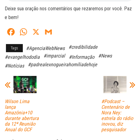
Deixe sua oração nos comentários que rezaremos por você. Paz
e bem!
Fa
W
X
G
ce
ha
m
#credibilidade
#AgenciaWebNews
Tags
bo
ts
ail
#imparcial
#News
#evangelhododia
#Informação
ok
A
#padrealexnogueirahomíliadehoje
#Notícias
pp
Wilson Lima
#Podcast –
lança
Centenário de
Amazônia+10
Nora Ney:
durante abertura
estrela do rádio
da 12ª Reunião
inovou, diz
Anual do GCF
pesquisador