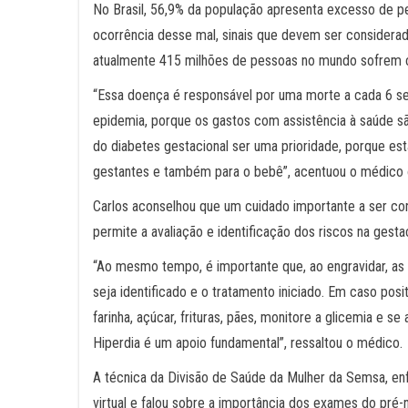
No Brasil, 56,9% da população apresenta excesso de pe
ocorrência desse mal, sinais que devem ser considerad
atualmente 415 milhões de pessoas no mundo sofrem 
“Essa doença é responsável por uma morte a cada 6 se
epidemia, porque os gastos com assistência à saúde sã
do diabetes gestacional ser uma prioridade, porque es
gestantes e também para o bebê”, acentuou o médico 
Carlos aconselhou que um cuidado importante a ser con
permite a avaliação e identificação dos riscos na gesta
“Ao mesmo tempo, é importante que, ao engravidar, as m
seja identificado e o tratamento iniciado. Em caso posi
farinha, açúcar, frituras, pães, monitore a glicemia e se
Hiperdia é um apoio fundamental”, ressaltou o médico.
A técnica da Divisão de Saúde da Mulher da Semsa, en
virtual e falou sobre a importância dos exames do pré