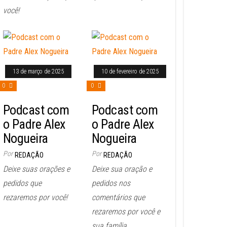
você!
13 de março de 2025
10 de fevereiro de 2025
0
0
Podcast com
Podcast com
o Padre Alex
o Padre Alex
Nogueira
Nogueira
Por
Por
REDAÇÃO
REDAÇÃO
Deixe suas orações e
Deixe sua oração e
pedidos que
pedidos nos
rezaremos por você!
comentários que
rezaremos por você e
sua família.