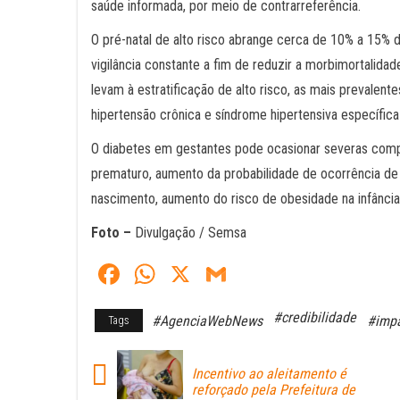
saúde informada, por meio de contrarreferência.
O pré-natal de alto risco abrange cerca de 10% a 15% 
vigilância constante a fim de reduzir a morbimortalida
levam à estratificação de alto risco, as mais prevalente
hipertensão crônica e síndrome hipertensiva específica
O diabetes em gestantes pode ocasionar severas comp
prematuro, aumento da probabilidade de ocorrência de
nascimento, aumento do risco de obesidade na infância
Foto –
Divulgação / Semsa
Fa
W
X
G
ce
ha
m
#credibilidade
#AgenciaWebNews
#impa
Tags
bo
ts
ail
ok
A
Incentivo ao aleitamento é
pp
reforçado pela Prefeitura de