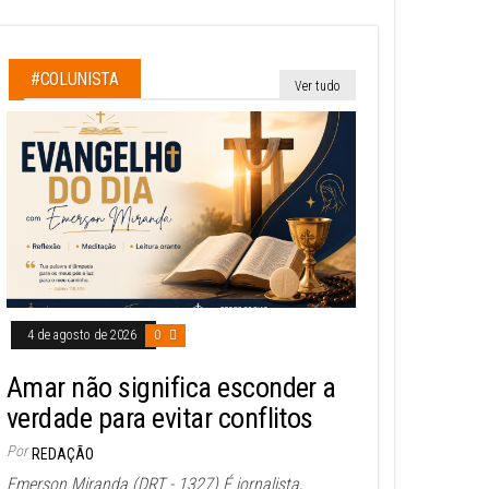
#COLUNISTA
Ver tudo
4 de agosto de 2026
0
Amar não significa esconder a
verdade para evitar conflitos
Por
REDAÇÃO
Emerson Miranda (DRT - 1327) É jornalista,