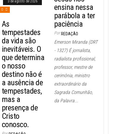
3 de agosto de 2026
ensina nessa
0
parábola a ter
As
paciência
tempestades
Por
REDAÇÃO
da vida são
Emerson Miranda (DRT
inevitáveis. O
- 1327) É jornalista,
que determina
radialista profissional,
o nosso
professor, mestre de
destino não é
cerimônia, ministro
a ausência de
extraordinário da
tempestades,
Sagrada Comunhão,
mas a
da Palavra...
presença de
Cristo
conosco.
Por