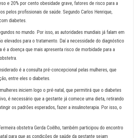
so e 20% por cento obesidade grave, fatores de risco para a
os pelos profissionais de saúde. Segundo Carlos Henrique,
com diabetes.
gundos no mundo. Por isso, as autoridades mundiais já falam em
o elevados para o tratamento. Daí a necessidade do diagnóstico
ta é a doença que mais apresenta risco de morbidade para a
obstetra.
siderado é a consulta pré-concepcional pelas mulheres, que
ção, entre eles o diabetes.
ulheres iniciem logo o pré-natal, que permitirá que o diabetes
tivo, é necessário que a gestante já comece uma dieta, retirando
 atingir os padrões esperados, fazer a insulinoterapia. Por isso, o
fermeira obstetra Gerda Coêlho, também participou do encontro
-natal para que as condições de saúde da gestante sejam