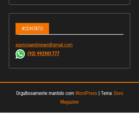
ce
st
wi
u
bo
ag
tt
Tu
ok
ra
er
be
m
C
#CONTATO
ha
agenciawebnews@gmail.com
nn
(92) 992901777
el
Orgulhosamente mantido com
WordPress
|
Tema:
Envo
Magazine