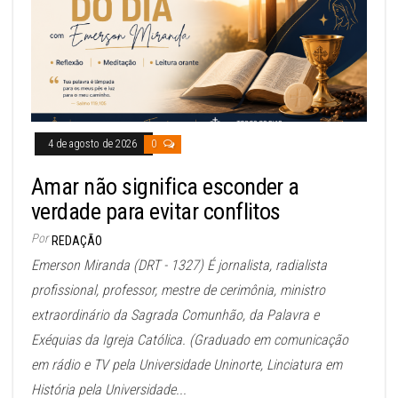
4 de agosto de 2026
0
Amar não significa esconder a
verdade para evitar conflitos
Por
REDAÇÃO
Emerson Miranda (DRT - 1327) É jornalista, radialista
profissional, professor, mestre de cerimônia, ministro
extraordinário da Sagrada Comunhão, da Palavra e
Exéquias da Igreja Católica. (Graduado em comunicação
em rádio e TV pela Universidade Uninorte, Linciatura em
História pela Universidade...