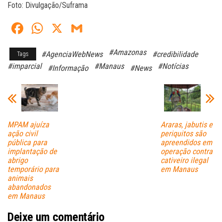
Foto: Divulgação/Suframa
Fa
W
X
G
ce
ha
m
#Amazonas
#AgenciaWebNews
#credibilidade
Tags
bo
ts
ail
#imparcial
#Manaus
#Notícias
#Informação
#News
ok
A
pp
MPAM ajuíza
Araras, jabutis e
ação civil
periquitos são
pública para
apreendidos em
implantação de
operação contra
abrigo
cativeiro ilegal
temporário para
em Manaus
animais
abandonados
em Manaus
Deixe um comentário