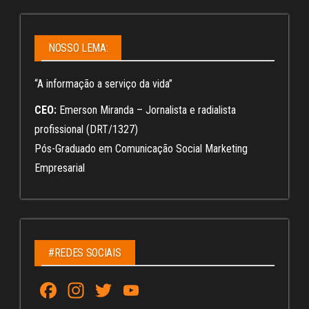
NOSSO LEMA:
“A informação a serviço da vida”
CEO:
Emerson Miranda – Jornalista e radialista
profissional (DRT/1327)
Pós-Graduado em Comunicação Social Marketing
Empresarial
#REDES SOCIAIS
Fa
In
T
Yo