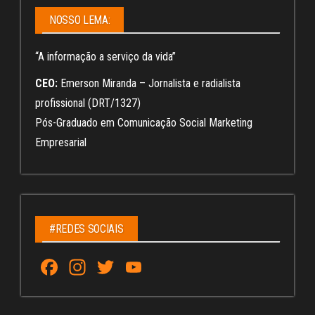
NOSSO LEMA:
“A informação a serviço da vida”
CEO:
Emerson Miranda – Jornalista e radialista
profissional (DRT/1327)
Pós-Graduado em Comunicação Social Marketing
Empresarial
#REDES SOCIAIS
Fa
In
T
Yo
ce
st
wi
u
bo
ag
tt
Tu