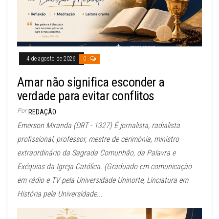
4 de agosto de 2026
0
Amar não significa esconder a
verdade para evitar conflitos
Por
REDAÇÃO
Emerson Miranda (DRT - 1327) É jornalista, radialista
profissional, professor, mestre de cerimônia, ministro
extraordinário da Sagrada Comunhão, da Palavra e
Exéquias da Igreja Católica. (Graduado em comunicação
em rádio e TV pela Universidade Uninorte, Linciatura em
História pela Universidade...