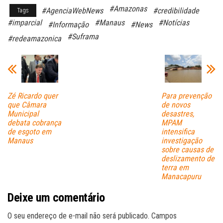
ce
ha
m
#Amazonas
#AgenciaWebNews
#credibilidade
Tags
bo
ts
ail
#imparcial
#Manaus
#Notícias
#Informação
#News
ok
A
#Suframa
#redeamazonica
pp
Zé Ricardo quer
Para prevenção
que Câmara
de novos
Municipal
desastres,
debata cobrança
MPAM
de esgoto em
intensifica
Manaus
investigação
sobre causas de
deslizamento de
terra em
Manacapuru
Deixe um comentário
O seu endereço de e-mail não será publicado.
Campos