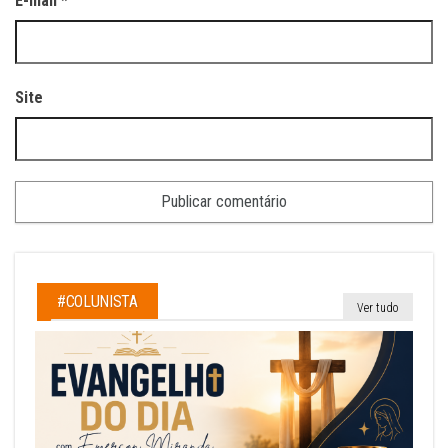
E-mail
*
Site
#COLUNISTA
Ver tudo