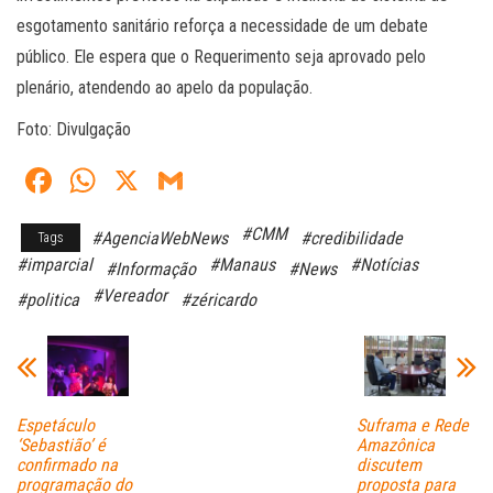
esgotamento sanitário reforça a necessidade de um debate
público. Ele espera que o Requerimento seja aprovado pelo
plenário, atendendo ao apelo da população.
Foto: Divulgação
Fa
W
X
G
ce
ha
m
#CMM
#AgenciaWebNews
#credibilidade
Tags
bo
ts
ail
#imparcial
#Manaus
#Notícias
#Informação
#News
ok
A
#Vereador
#politica
#zéricardo
pp
Espetáculo
Suframa e Rede
‘Sebastião’ é
Amazônica
confirmado na
discutem
programação do
proposta para