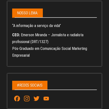
NOSSO LEMA:
“A informação a serviço da vida”
CEO:
Emerson Miranda – Jornalista e radialista
profissional (DRT/1327)
Pós-Graduado em Comunicação Social Marketing
Empresarial
#REDES SOCIAIS
Fa
In
T
Yo
ce
st
wi
uT