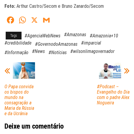
Foto:
Arthur Castro/Secom e Bruno Zanardo/Secom
Fa
W
X
G
ce
ha
m
#Amazonas
#AgenciaWebNews
#Amazonia+10
Tags
bo
ts
ail
#credibilidade
#imparcial
#GovernodoAmazonas
ok
A
#News
#wilsonlimagovernador
#Informação
#Notícias
pp
O Papa convida
#Podcast –
os bispos do
Evangelho do Dia
mundo na
com o padre Alex
consagração a
Nogueira
Maria da Rússia
e da Ucrânia
Deixe um comentário