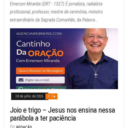
Emerson Miranda (DRT - 1327) É jornalista, radialista
profissional, professor, mestre de cerimônia, ministro
extraordinário da Sagrada Comunhão, da Palavra...
28 de julho de 2026
0
Joio e trigo – Jesus nos ensina nessa
parábola a ter paciência
Por
REDAÇÃO